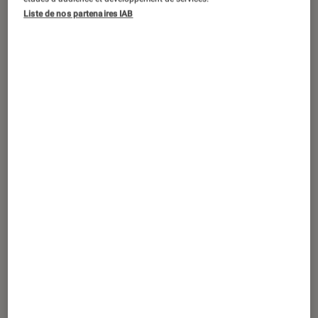
ACTU
Liste de nos partenaires IAB
Maison
•
27 juin 2023
Brosse à dents électrique MyVariations :
un brossage de dents simple et efficace