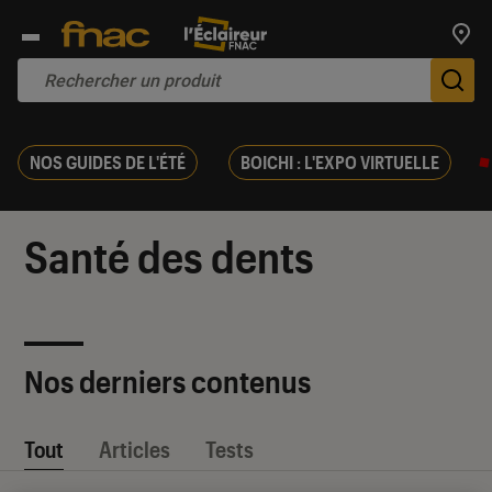
Trouv
De
NOS GUIDES DE L'ÉTÉ
BOICHI : L'EXPO VIRTUELLE
Santé des dents
Nos derniers contenus
Tout
Articles
Tests