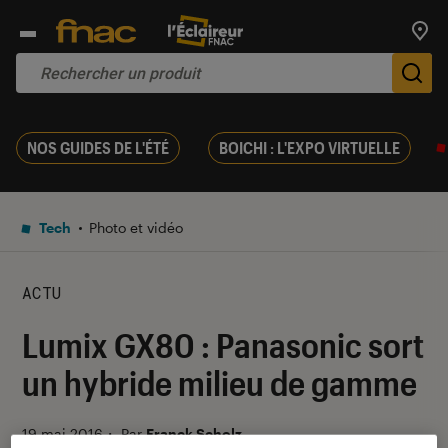
Trouv
De
NOS GUIDES DE L'ÉTÉ
BOICHI : L'EXPO VIRTUELLE
Tech
Photo et vidéo
ACTU
Lumix GX80 : Panasonic sort
un hybride milieu de gamme
19 mai 2016
・
Par
Franck Scholz