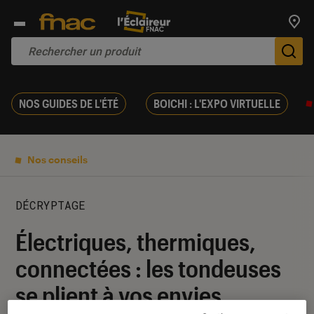
Trouv
De
NOS GUIDES DE L'ÉTÉ
BOICHI : L'EXPO VIRTUELLE
Nos conseils
DÉCRYPTAGE
Électriques, thermiques,
connectées : les tondeuses
se plient à vos envies