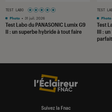
TEST LABO
TEST LA
Noté 5 étoiles sur 5
Photo
•
31 juil. 2026
Photo
Test Labo du PANASONIC Lumix G9
Test 
II : un superbe hybride à tout faire
III : 
parfai
Suivez la Fnac