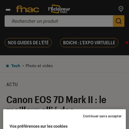
Trouv
De
NOS GUIDES DE L'ÉTÉ
BOICHI : L'EXPO VIRTUELLE
Tech
Photo et vidéo
ACTU
Canon EOS 7D Mark II : le
meilleur allié des
Continuer sans accepter
photographes sportifs
Vos préférences sur les cookies