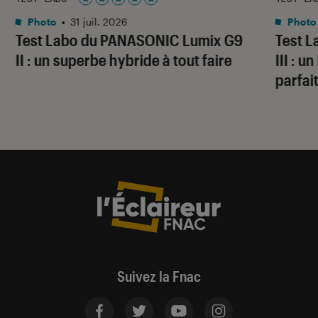
Noté 5 étoiles sur 5
Photo
•
31 juil. 2026
Photo
Test Labo du PANASONIC Lumix G9
Test 
II : un superbe hybride à tout faire
III : 
parfai
Suivez la Fnac