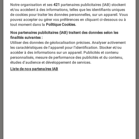
J’ai eu le grand privilège de prendre
Notre organisation et ses
421
partenaires publicitaires (IAB) stockent
en main le G1X Mark II et de le tester.
et/ou accèdent à des informations, telles que les identifiants uniques
de cookies pour traiter les données personnelles, sur un appareil. Vous
Canon m’a donc expliqué les
pouvez accepter ou gérer vos préférences en cliquant ci-dessous ou à
tout moment dans la
Politique Cookies.
caractéristiques techniques de ce
Nos partenaires publicitaires (IAB) traitent des données selon les
nouveau compact expert. Canon a
finalités suivantes :
Utiliser des données de géolocalisation précises. Analyser activement
revu et corrigé plusieurs aspects
les caractéristiques de l’appareil pour l’identification. Stocker et/ou
accéder à des informations sur un appareil. Publicités et contenu
critiqués sur le G1X première version.
personnalisés, mesure de performance des publicités et du contenu,
études d’audience et développement de services.
Liste de nos partenaires IAB
Introduction
J’ai eu le grand privilège de prendre en main
le G1X Mark II et de le tester.
Canon
m’a donc
expliqué les caractéristiques techniques de ce
nouveau
compact expert
. Canon a revu et
corrigé plusieurs aspects critiqués sur le
G1X
première version
. Les points sur lesquels le
G1X Mark II devait s’améliorer, ce sont