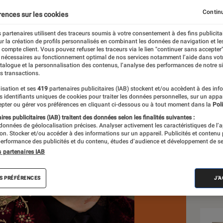
Continu
rences sur les cookies
 partenaires utilisent des traceurs soumis à votre consentement à des fins publicita
r la création de profils personnalisés en combinant les données de navigation et l
e compte client. Vous pouvez refuser les traceurs via le lien "continuer sans accepter"
 nécessaires au fonctionnement optimal de nos services notamment l’aide dans vot
atalogue et la personnalisation des contenus, l’analyse des performances de notre si
s transactions.
isation et ses
419
partenaires publicitaires (IAB) stockent et/ou accèdent à des inf
Sél
es identifiants uniques de cookies pour traiter les données personnelles, sur un appa
pter ou gérer vos préférences en cliquant ci-dessous ou à tout moment dans la
Poli
res publicitaires (IAB) traitent des données selon les finalités suivantes :
 données de géolocalisation précises. Analyser activement les caractéristiques de l’
tion. Stocker et/ou accéder à des informations sur un appareil. Publicités et contenu
erformance des publicités et du contenu, études d’audience et développement de se
s partenaires IAB
S PRÉFÉRENCES
J'