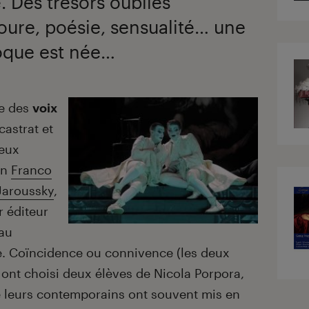
é. Des trésors oubliés
oure, poésie, sensualité… une
roque est née…
ne des
voix
 castrat et
deux
in
Franco
Jaroussky
,
r éditeur
 au
re. Coïncidence ou connivence (les deux
 ont choisi deux élèves de Nicola Porpora,
 leurs contemporains ont souvent mis en