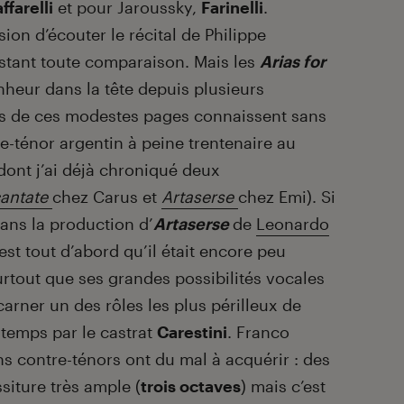
ffarelli
et pour Jaroussky,
Farinelli
.
ion d’écouter le récital de Philippe
instant toute comparaison. Mais les
Arias for
heur dans la tête depuis plusieurs
us de ces modestes pages connaissent sans
re-ténor argentin à peine trentenaire au
 dont j’ai déjà chroniqué deux
antate
chez Carus et
Artaserse
chez Emi)
. Si
dans la production d’
Artaserse
de
Leonardo
st tout d’abord qu’il était encore peu
urtout que ses grandes possibilités vocales
carner un des rôles les plus périlleux de
 temps par le castrat
Carestini
. Franco
ns contre-ténors ont du mal à acquérir : des
siture très ample (
trois octaves
) mais c’est