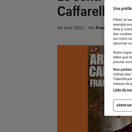
Caffarelli
Vos préfé
FNAC et ses
exemple pou
06 août 2013
・
Par
Frédérique
liées à votr
des cookies
sur notre c
sécuriser vo
Notre organ
telles que l
pouvez acce
Nos partenai
Utiliser des
l’identifica
mesure de p
Liste de no
GÉRER ME