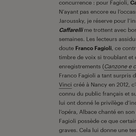
concurrence : pour Fagioli,
Ca
N’ayant pas encore eu l’occass
Jaroussky, je réserve pour l’
Caffarelli
me trottent avec bon
semaines. Les lecteurs assid
doute
Franco Fagioli
, ce cont
timbre de voix si troublant et
enregistrements (
Canzone e c
Franco Fagioli a tant surpris 
Vinci
créé à Nancy en 2012, c’e
connu du public français et s
lui ont donné le privilège d’in
l’opéra, Albace chanté en son
Fagioli possède ce que certai
graves. Cela lui donne une tes