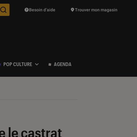
Besoin d’aide
Trouver mon magasin
Des suggestions de produits vont vous être proposées pendant vo
POP CULTURE
AGENDA
 le castrat