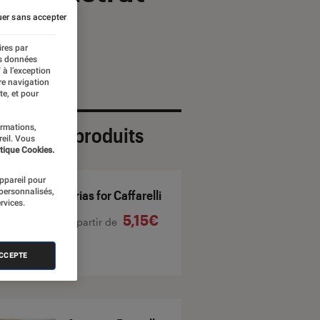
er sans accepter
ires par
es données
 à l’exception
re navigation
te, et pour
ormations,
ection de produits
reil. Vous
tique Cookies.
appareil pour
 personnalisés,
Arias for Caffarelli
rvices.
5,15€
À partir de
ACCEPTE