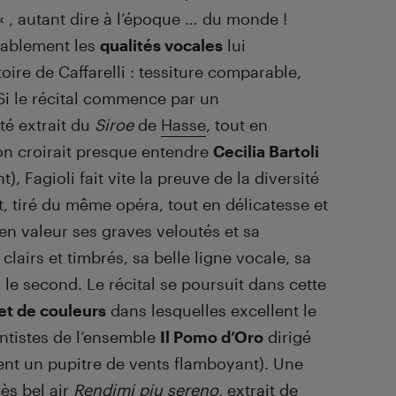
« , autant dire à l’époque … du monde !
ablement les
qualités vocales
lui
oire de Caffarelli : tessiture comparable,
 Si le récital commence par un
té extrait du
Siroe
de
Hasse
, tout en
 (on croirait presque entendre
Cecilia Bartoli
), Fagioli fait vite la preuve de la diversité
nt, tiré du même opéra, tout en délicatesse et
en valeur ses graves veloutés et sa
 clairs et timbrés, sa belle ligne vocale, sa
 le second. Le récital se poursuit dans cette
et de couleurs
dans lesquelles excellent le
tistes de l’ensemble
Il Pomo d’Oro
dirigé
t un pupitre de vents flamboyant). Une
rès bel air
Rendimi piu sereno
, extrait de