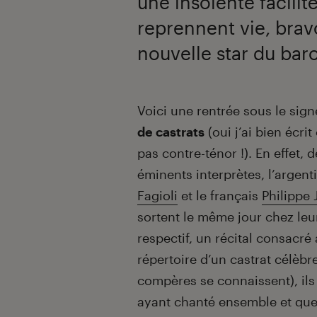
une insolente facilit
reprennent vie, brav
nouvelle star du ba
Introduction
Voici une rentrée sous le sig
de castrats
(oui j’ai bien écrit
pas contre-ténor !). En effet, 
éminents interprètes, l’argent
Fagioli
et le français
Philippe 
sortent le même jour chez leu
respectif, un récital consacré
répertoire d’un castrat célèb
compères se connaissent), ils
ayant chanté ensemble et que