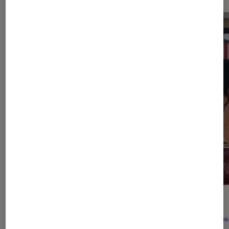
ACTU
ACTU
Séries
•
12H05
Séries