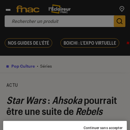
Trouv
De
NOS GUIDES DE L'ÉTÉ
BOICHI : L'EXPO VIRTUELLE
Pop Culture
Séries
ACTU
Star Wars
:
Ahsoka
pourrait
être une suite de
Rebels
19 avril 2022
・
Par
Alexandre Manceau
Continuer sans accepter