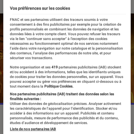
Vos préférences sur les cookies
FNAC et ses partenaires utilisent des traceurs soumis à votre
consentement à des fins publicitaires par exemple pour la création de
profils personnalisés en combinant les données de navigation et les
données liées à votre compte client. Vous pouvez refuser les traceurs
via le lien "continuer sans accepter" à l’exception des cookies
nécessaires au fonctionnement optimal de nos services notamment
l’aide dans votre navigation sur notre catalogue et la personnalisation
des contenus, l’analyse des performances de notre site, et pour
sécuriser vos transactions.
Notre organisation et ses
419
partenaires publicitaires (IAB) stockent
et/ou accèdent à des informations, telles que les identifiants uniques
de cookies pour traiter les données personnelles, sur un appareil. Vous
pouvez accepter ou gérer vos préférences en cliquant ci-dessous ou à
tout moment dans la
Politique Cookies.
Nos partenaires publicitaires (IAB) traitent des données selon les
finalités suivantes :
Utiliser des données de géolocalisation précises. Analyser activement
les caractéristiques de l’appareil pour l’identification. Stocker et/ou
Après son apparition dans la saison 2 de The Mandalorian et
accéder à des informations sur un appareil. Publicités et contenu
personnalisés, mesure de performance des publicités et du contenu,
le Livre de Boba Fett, Rosario Dawson interprétera à nouveau
études d’audience et développement de services.
la Jedi formée par Anakin Skywalker.
©Disney
Liste de nos partenaires IAB