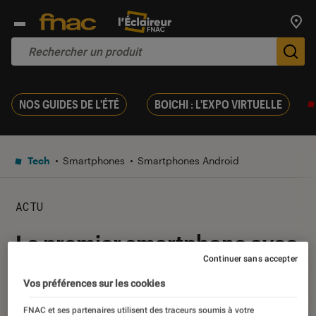
Trouv
De
NOS GUIDES DE L'ÉTÉ
BOICHI : L'EXPO VIRTUELLE
Tech
Smartphones
Smartphones Android
ACTU
Le premier smartphone avec
Continuer sans accepter
capteur d’empreintes sous
Vos préférences sur les cookies
l’écran est officiel
FNAC et ses partenaires utilisent des traceurs soumis à votre