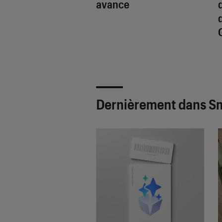
utionnaire
avance
 par Samsung ?
Dernièrement dans S