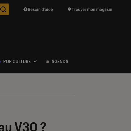
Besoin d’aide
Trouver mon magasin
Des suggestions de produits vont vous être proposées pendant vo
POP CULTURE
AGENDA
au V30 ?