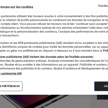
Continu
rences sur les cookies
 partenaires utilisent des traceurs soumis à votre consentement à des fins publicita
r la création de profils personnalisés en combinant les données de navigation et l
e compte client. Vous pouvez refuser les traceurs via le lien "continuer sans accepter"
 nécessaires au fonctionnement optimal de nos services notamment l’aide dans vot
Les
atalogue et la personnalisation des contenus, l’analyse des performances de notre si
s transactions.
isation et ses
419
partenaires publicitaires (IAB) stockent et/ou accèdent à des inf
es identifiants uniques de cookies pour traiter les données personnelles, sur un appa
pter ou gérer vos préférences en cliquant ci-dessous ou à tout moment dans la
Poli
res publicitaires (IAB) traitent des données selon les finalités suivantes :
 données de géolocalisation précises. Analyser activement les caractéristiques de l’
tion. Stocker et/ou accéder à des informations sur un appareil. Publicités et contenu
erformance des publicités et du contenu, études d’audience et développement de se
s partenaires IAB
S PRÉFÉRENCES
J'