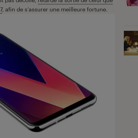
nt pas décollé,
retarde la sortie de celui que
7
, afin de s’assurer une meilleure fortune.