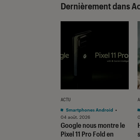
Dernièrement dans A
ACTU
A
tphones Android
•
Smartphones Android
•
 2026
04 août. 2026
0
 quoi ce nouvel
Google nous montre le
 pliant
Pixel 11 Pro Fold en