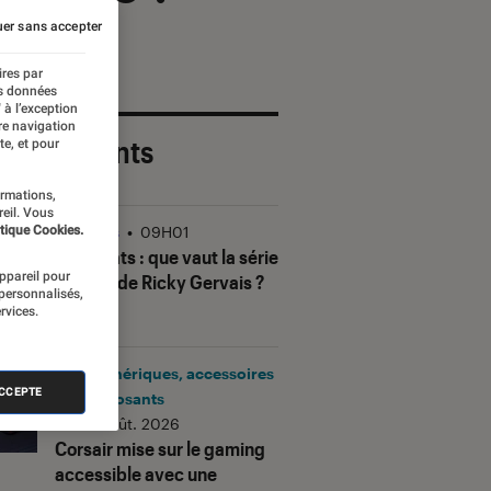
er sans accepter
ires par
es données
 à l’exception
re navigation
 plus récents
te, et pour
ormations,
reil. Vous
tique Cookies.
Séries
•
09H01
Alley Cats
: que vaut la série
appareil pour
animée de Ricky Gervais ?
 personnalisés,
rvices.
Périphériques, accessoires
ACCEPTE
et composants
•
06 août. 2026
Corsair mise sur le gaming
accessible avec une