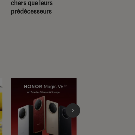
chers que leurs
“passeport” sacrif
prédécesseurs
le mode Flex