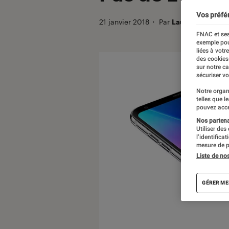
Vos préfé
21 janvier 2018
・
Par
Laure Renouard
FNAC et ses
exemple pou
liées à votr
des cookies
sur notre c
sécuriser vo
Notre organ
telles que l
pouvez acce
Nos partenai
Utiliser des
l’identifica
mesure de p
Liste de no
GÉRER ME