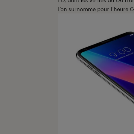
LG, dont les ventes du G6 n’o
l’on surnomme pour l’heure G