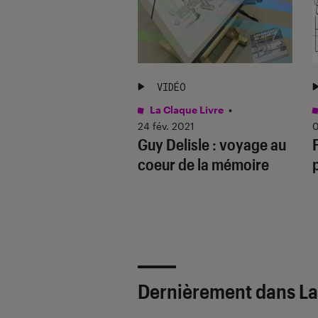
ÉO
VIDÉO
ure
•
05 jan. 2023
La Claque Livre
•
te-moi un dessin
24 fév. 2021
0
Guy Delisle : voyage au
entine Cuny-Le
coeur de la mémoire
t, Prix BD Fnac
e Inter 2023
Dernièrement dans La