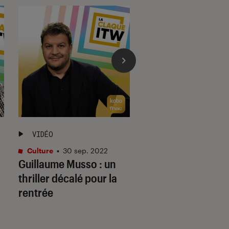
VIDÉO
ÉPISODE DE PODCA
Culture
•
30 sep. 2022
La Claque Fnac
•
Guillaume Musso : un
22 sep. 2022
Laurent Gaudé –
thriller décalé pour la
Réveiller l’humani
rentrée
endormie en nous