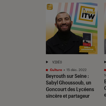
ISODE DE PODCAST
VIDÉO
aque Fnac
•
Culture
•
15 déc. 2022
Beyrouth sur Seine :
 2022
1
a Sabolo – Le
Sabyl Ghoussoub, un
e, le secret et
Goncourt des Lycéens
o de la violence
e
sincère et partageur