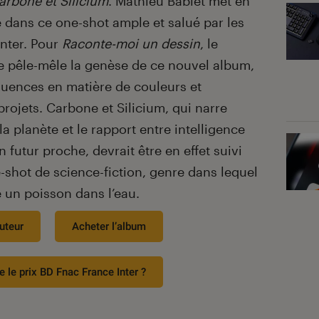
arbone et Silicium
. Mathieu Bablet met en
 dans ce one-shot ample et salué par les
Inter. Pour
Raconte-moi un dessin
, le
e pêle-mêle la genèse de ce nouvel album,
fluences en matière de couleurs et
rojets. Carbone et Silicium, qui narre
a planète et le rapport entre intelligence
n futur proche, devrait être en effet suivi
shot de science-fiction, genre dans lequel
un poisson dans l’eau.
uteur
Acheter l’album
e le prix BD Fnac France Inter ?