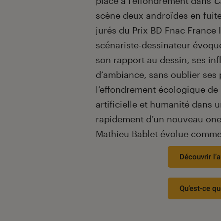
place à l’effondrement dans
C
scène deux androïdes en fuite
jurés du Prix BD Fnac France 
scénariste-dessinateur évoqu
son rapport au dessin, ses in
d’ambiance, sans oublier ses p
l’effondrement écologique de l
artificielle et humanité dans u
rapidement d’un nouveau one-
Mathieu Bablet évolue comme 
Découvrir l’a
Qu’est-ce qu