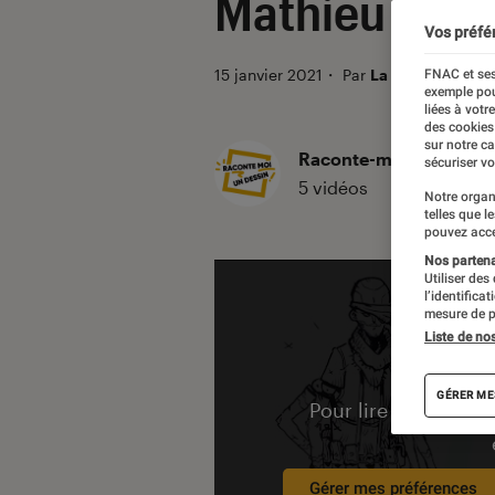
Mathieu Bable
Vos préfé
15 janvier 2021
・
Par
La Claque Fnac
FNAC et ses
exemple pou
liées à votr
des cookies
sur notre c
Raconte-moi un dessin
sécuriser vo
5 vidéos
Notre organ
telles que l
pouvez acce
Nos partenai
Utiliser des
l’identifica
mesure de p
Liste de no
GÉRER ME
Pour lire la vidéo l’
Gérer mes préférences