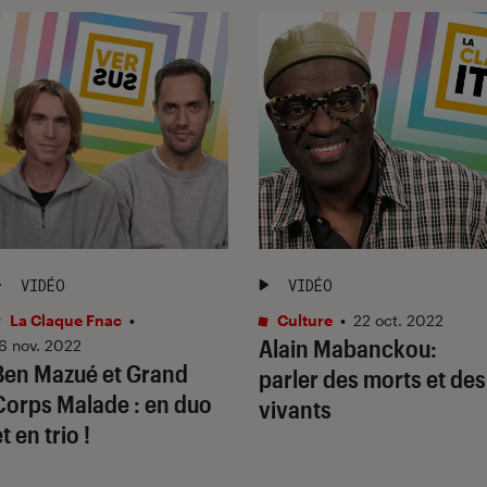
VIDÉO
VIDÉO
La Claque Fnac
•
Culture
•
22 oct. 2022
Alain Mabanckou:
6 nov. 2022
Ben Mazué et Grand
parler des morts et des
Corps Malade : en duo
vivants
t en trio !