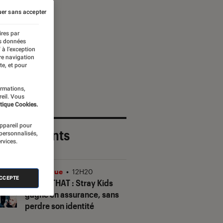
er sans accepter
ires par
es données
 à l’exception
re navigation
te, et pour
ormations,
reil. Vous
tique Cookies.
appareil pour
 plus récents
 personnalisés,
rvices.
Musique
•
12H20
ACCEPTE
THIS & THAT
: Stray Kids
gagne en assurance, sans
perdre son identité