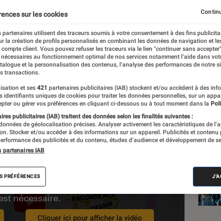
t, la S-F dans la peau
Continu
rences sur les cookies
 partenaires utilisent des traceurs soumis à votre consentement à des fins publicita
r la création de profils personnalisés en combinant les données de navigation et l
e compte client. Vous pouvez refuser les traceurs via le lien "continuer sans accepter"
 nécessaires au fonctionnement optimal de nos services notamment l’aide dans vot
atalogue et la personnalisation des contenus, l’analyse des performances de notre si
s transactions.
isation et ses
421
partenaires publicitaires (IAB) stockent et/ou accèdent à des inf
es identifiants uniques de cookies pour traiter les données personnelles, sur un appa
pter ou gérer vos préférences en cliquant ci-dessous ou à tout moment dans la
Poli
res publicitaires (IAB) traitent des données selon les finalités suivantes :
 données de géolocalisation précises. Analyser activement les caractéristiques de l’
Les
tion. Stocker et/ou accéder à des informations sur un appareil. Publicités et contenu
erformance des publicités et du contenu, études d’audience et développement de se
s partenaires IAB
S PRÉFÉRENCES
J'
activation des cookies publicitaires
est nécessaire.
Cliquer ici pour afficher la vidéo