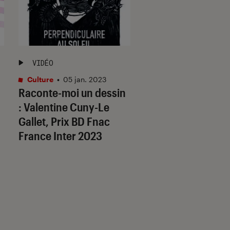
VIDÉO
VIDÉO
Culture
•
05 jan. 2023
La Claque Livre
•
Raconte-moi un dessin
24 fév. 2021
Guy Delisle : voya
: Valentine Cuny-Le
coeur de la mémoi
Gallet, Prix BD Fnac
France Inter 2023