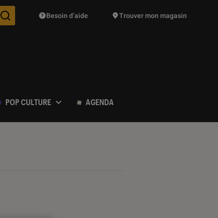
Besoin d’aide
Trouver mon magasin
Des suggestions de produits vont vous être proposées pendant vo
POP CULTURE
AGENDA