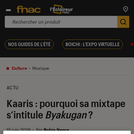
Trouv
De
NOS GUIDES DE L'ÉTÉ
BOICHI : L'EXPO VIRTUELLE
Culture
Musique
ACTU
Kaaris : pourquoi sa mixtape
s’intitule
Byakugan
?
15 juin 2026
・
Par
Robin Negre