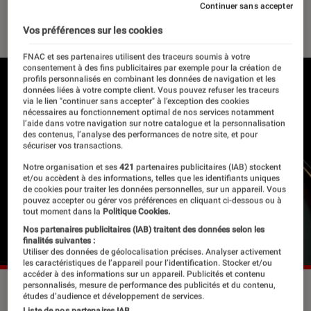
Continuer sans accepter
30 mars 2026
・
Par
Robin Negre
Vos préférences sur les cookies
FNAC et ses partenaires utilisent des traceurs soumis à votre
consentement à des fins publicitaires par exemple pour la création de
profils personnalisés en combinant les données de navigation et les
données liées à votre compte client. Vous pouvez refuser les traceurs
via le lien "continuer sans accepter" à l’exception des cookies
nécessaires au fonctionnement optimal de nos services notamment
l’aide dans votre navigation sur notre catalogue et la personnalisation
des contenus, l’analyse des performances de notre site, et pour
sécuriser vos transactions.
Notre organisation et ses
421
partenaires publicitaires (IAB) stockent
et/ou accèdent à des informations, telles que les identifiants uniques
de cookies pour traiter les données personnelles, sur un appareil. Vous
pouvez accepter ou gérer vos préférences en cliquant ci-dessous ou à
tout moment dans la
Politique Cookies.
Nos partenaires publicitaires (IAB) traitent des données selon les
finalités suivantes :
Utiliser des données de géolocalisation précises. Analyser activement
les caractéristiques de l’appareil pour l’identification. Stocker et/ou
accéder à des informations sur un appareil. Publicités et contenu
personnalisés, mesure de performance des publicités et du contenu,
Les Flammes 2026.
©Les Flammes
études d’audience et développement de services.
Liste de nos partenaires IAB