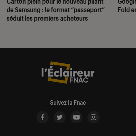
Carton plein pour le nouveau pliant
Google
de Samsung : le format “passeport”
Fold e
séduit les premiers acheteurs
Suivez la Fnac