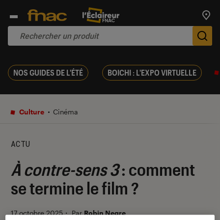
Trouv
De
NOS GUIDES DE L'ÉTÉ
BOICHI : L'EXPO VIRTUELLE
Culture
Cinéma
ACTU
À contre-sens 3
: comment
se termine le film ?
17 octobre 2025
・
Par
Robin Negre