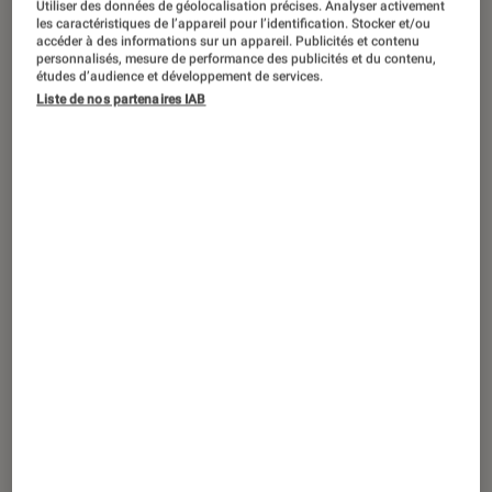
Utiliser des données de géolocalisation précises. Analyser activement
les caractéristiques de l’appareil pour l’identification. Stocker et/ou
TF1 diffuse à partir de ce 25 août sa
accéder à des informations sur un appareil. Publicités et contenu
personnalisés, mesure de performance des publicités et du contenu,
nouvelle saga estivale. Thriller
études d’audience et développement de services.
Liste de nos partenaires IAB
psychologique,
Rien ne t’efface
adapte
le roman éponyme de Michel Bussi
dans une enquête troublante, teintée
de fantastique.
Introduction
Paru en 2021,
Rien ne t’efface
compte parmi les
plus grands succès de
Michel Bussi
, avec plus
de 500 000 exemplaires vendus. Ce lundi 25
août, le roman connaît une nouvelle vie à
travers une mini-série en six épisodes diffusée
sur
TF1
. Le programme s’inscrit dans la lignée