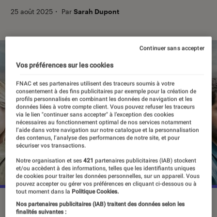
25 août 2025
・
Par
Sarah Dupont
Continuer sans accepter
Vos préférences sur les cookies
FNAC et ses partenaires utilisent des traceurs soumis à votre
consentement à des fins publicitaires par exemple pour la création de
profils personnalisés en combinant les données de navigation et les
données liées à votre compte client. Vous pouvez refuser les traceurs
via le lien "continuer sans accepter" à l’exception des cookies
nécessaires au fonctionnement optimal de nos services notamment
l’aide dans votre navigation sur notre catalogue et la personnalisation
des contenus, l’analyse des performances de notre site, et pour
sécuriser vos transactions.
Notre organisation et ses
421
partenaires publicitaires (IAB) stockent
et/ou accèdent à des informations, telles que les identifiants uniques
de cookies pour traiter les données personnelles, sur un appareil. Vous
pouvez accepter ou gérer vos préférences en cliquant ci-dessous ou à
tout moment dans la
Politique Cookies.
“Rien ne t'efface”, à partir du 25 août 2025 sur TF1.
©TF1
Nos partenaires publicitaires (IAB) traitent des données selon les
finalités suivantes :