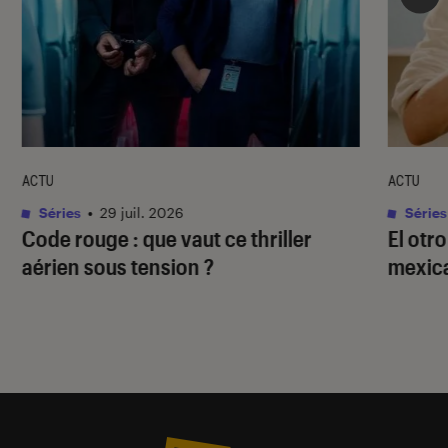
ACTU
ACTU
Séries
•
29 juil. 2026
Séries
Code rouge
: que vaut ce thriller
El otr
aérien sous tension ?
mexica