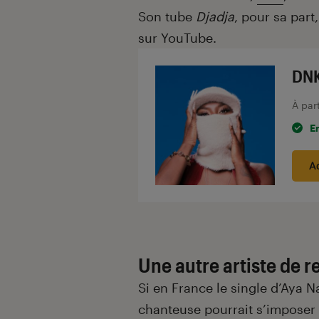
Son tube
Djadja
, pour sa part
sur YouTube.
DN
À par
E
A
Une autre artiste de 
Si en France le single d’Aya 
chanteuse pourrait s’imposer à