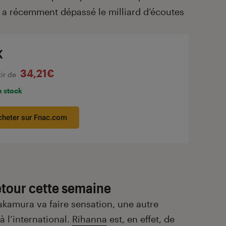
, a récemment dépassé le milliard d’écoutes
K
34,21€
tir de
n stock
cheter sur Fnac.com
retour cette semaine
Nakamura va faire sensation, une autre
 l’international.
Rihanna
est, en effet, de