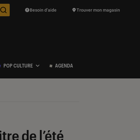
Besoin d’aide
Trouver mon magasin
Des suggestions de produits vont vous être proposées pendant vo
POP CULTURE
AGENDA
tre de l’été