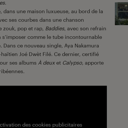
es
.
, dans une maison luxueuse, au bord de la
avec ses courbes dans une chanson
e zouk, pop et rap,
Baddies
, avec son refrain
ien s’imposer comme le tube incontournable
re. Dans ce nouveau single, Aya Nakamura
-haïtien Joé Dwèt Filé. Ce dernier, certifié
 pour ses albums
À deux
et
Calypso
, apporte
aribéennes.
activation des cookies publicitaires