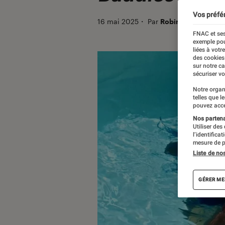
Vos préfé
16 mai 2025
・
Par
Robin Negre
FNAC et ses
exemple pou
liées à votr
des cookies
sur notre c
sécuriser vo
Notre organ
telles que l
pouvez acce
Nos partenai
Utiliser des
l’identifica
mesure de p
Liste de no
GÉRER ME