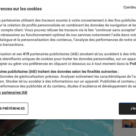
Continu
rences sur les cookies
 partenaires utilisent des traceurs soumis à votre consentement à des fins publicita
r la création de profils personnalisés en combinant les données de navigation et l
e compte client. Vous pouvez refuser les traceurs via le lien "continuer sans accepter"
 nécessaires au fonctionnement optimal de nos services notamment l’aide dans vot
Les
atalogue et la personnalisation des contenus, l’analyse des performances de notre si
s transactions.
isation et ses
419
partenaires publicitaires (IAB) stockent et/ou accèdent à des inf
es identifiants uniques de cookies pour traiter les données personnelles, sur un appa
pter ou gérer vos préférences en cliquant ci-dessous ou à tout moment dans la
Poli
res publicitaires (IAB) traitent des données selon les finalités suivantes :
 données de géolocalisation précises. Analyser activement les caractéristiques de l’
tion. Stocker et/ou accéder à des informations sur un appareil. Publicités et contenu
erformance des publicités et du contenu, études d’audience et développement de se
s partenaires IAB
S PRÉFÉRENCES
J'