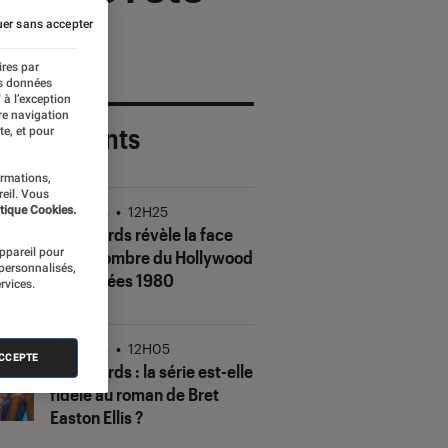
er sans accepter
ires par
es données
 à l’exception
re navigation
 plus récents
te, et pour
ormations,
reil. Vous
tique Cookies.
Séries
•
12H25
The Shards
révèle la face
appareil pour
(très) sombre du Hollywood
 personnalisés,
des années 1980
rvices.
Séries
•
12H05
ACCEPTE
The Shards
: la série est-elle
fidèle au roman de Bret
Easton Ellis ?