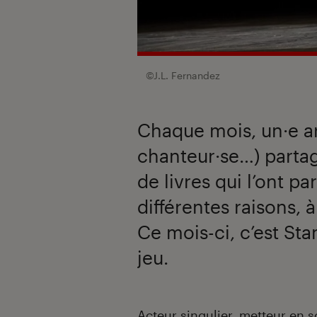
©J.L. Fernandez
Chaque mois, un·e art
chanteur·se…) parta
de livres qui l’ont p
différentes raisons, 
Ce mois-ci, c’est Sta
jeu.
Introduction
Acteur singulier, metteur en s