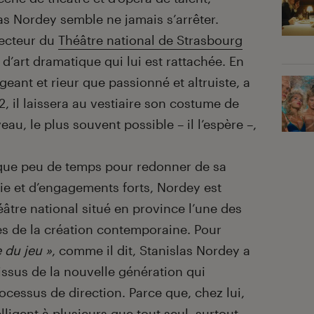
 Nordey semble ne jamais s’arrêter.
irecteur du
Théâtre national de Strasbourg
d’art dramatique qui lui est rattachée. En
xigeant et rieur que passionné et altruiste, a
il laissera au vestiaire son costume de
au, le plus souvent possible – il l’espère –,
lu que peu de temps pour redonner de sa
ie et d’engagements forts, Nordey est
éâtre national situé en province l’une des
es de la création contemporaine. Pour
e du jeu »
, comme il dit, Stanislas Nordey a
 issus de la nouvelle génération qui
ocessus de direction. Parce que, chez lui,
elligent à plusieurs que tout seul, surtout