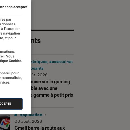
er sans accepter
ires par
es données
 à l’exception
re navigation
 plus récents
te, et pour
ormations,
reil. Vous
tique Cookies.
Périphériques, accessoires
et composants
appareil pour
•
06 août. 2026
 personnalisés,
Corsair mise sur le gaming
rvices.
accessible avec une
nouvelle gamme à petit prix
ACCEPTE
Application
•
06 août. 2026
Gmail barre la route aux