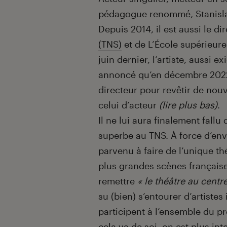
pédagogue renommé, Stanislas
Depuis 2014, il est aussi le d
(TNS)
et de L’École supérieure 
juin dernier, l’artiste, aussi e
annoncé qu’en décembre 2022, 
directeur pour revêtir de nouve
celui d’acteur
(lire plus bas)
.
Il ne lui aura finalement fal
superbe au TNS. À force d’env
parvenu à faire de l’unique th
plus grandes scènes français
remettre
« le théâtre au centr
su (bien) s’entourer d’artistes
participent à l’ensemble du pr
cela va de soi, on est plus int