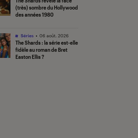
The Shards
révèle la face
(très) sombre du Hollywood
des années 1980
Séries
•
06 août. 2026
The Shards
: la série est-elle
fidèle au roman de Bret
Easton Ellis ?