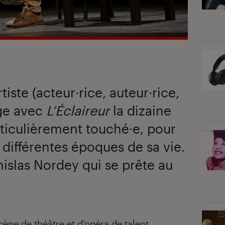
iste (acteur·rice, auteur·rice,
ge avec
L’Éclaireur
la dizaine
articulièrement touché·e, pour
à différentes époques de sa vie.
nislas Nordey qui se prête au
cène de théâtre et d’opéra de talent,