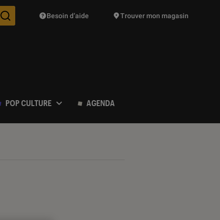
Besoin d’aide
Trouver mon magasin
Des suggestions de produits vont vous être proposées pendant vo
POP CULTURE
AGENDA