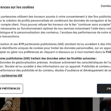
Continu
rences sur les cookies
grand
 partenaires utilisent des traceurs soumis à votre consentement à des fins publicita
r la création de profils personnalisés en combinant les données de navigation et l
e compte client. Vous pouvez refuser les traceurs via le lien "continuer sans accepter"
 nécessaires au fonctionnement optimal de nos services notamment l’aide dans vot
Les
atalogue et la personnalisation des contenus, l’analyse des performances de notre si
s transactions.
isation et ses
419
partenaires publicitaires (IAB) stockent et/ou accèdent à des inf
es identifiants uniques de cookies pour traiter les données personnelles, sur un appa
pter ou gérer vos préférences en cliquant ci-dessous ou à tout moment dans la
Poli
res publicitaires (IAB) traitent des données selon les finalités suivantes :
 données de géolocalisation précises. Analyser activement les caractéristiques de l’
tion. Stocker et/ou accéder à des informations sur un appareil. Publicités et contenu
erformance des publicités et du contenu, études d’audience et développement de se
s partenaires IAB
S PRÉFÉRENCES
J'