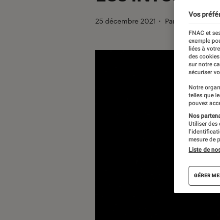
Vos préfé
25 décembre 2021
・
Par
Florence Le
FNAC et ses
exemple pou
liées à votr
des cookies
sur notre c
sécuriser vo
Notre organ
telles que l
pouvez acce
Nos partenai
Utiliser des
l’identifica
mesure de p
Liste de no
GÉRER ME