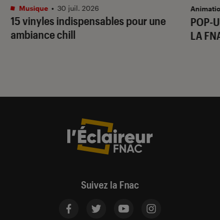
Musique
•
30 juil. 2026
Animati
15 vinyles indispensables pour une
POP-U
ambiance chill
LA FN
Suivez la Fnac