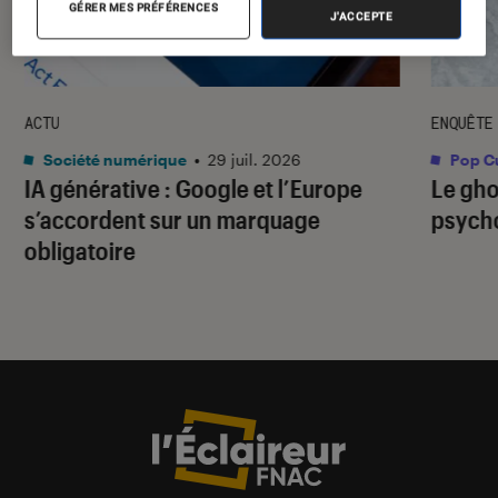
GÉRER MES PRÉFÉRENCES
J'ACCEPTE
ACTU
ENQUÊTE
Société numérique
•
29 juil. 2026
Pop Cu
IA générative : Google et l’Europe
Le gho
s’accordent sur un marquage
psycho
obligatoire