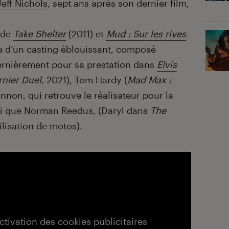
Jeff Nichols
, sept ans après son dernier film,
r de
Take Shelter
(2011) et
Mud : Sur les rives
e d’un casting éblouissant, composé
ernièrement pour sa prestation dans
Elvis
rnier Duel
, 2021), Tom Hardy (
Mad Max :
nnon, qui retrouve le réalisateur pour la
nsi que Norman Reedus, (Daryl dans
The
tilisation de motos).
activation des cookies publicitaires