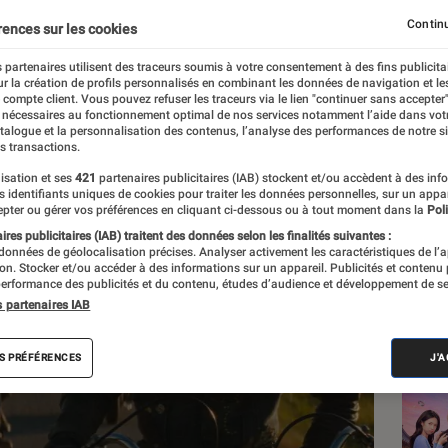
s
Continu
rences sur les cookies
 partenaires utilisent des traceurs soumis à votre consentement à des fins publicita
r la création de profils personnalisés en combinant les données de navigation et l
e
e compte client. Vous pouvez refuser les traceurs via le lien "continuer sans accepter"
 nécessaires au fonctionnement optimal de nos services notamment l’aide dans vot
atalogue et la personnalisation des contenus, l’analyse des performances de notre si
s transactions.
isation et ses
421
partenaires publicitaires (IAB) stockent et/ou accèdent à des inf
Les
es identifiants uniques de cookies pour traiter les données personnelles, sur un appa
pter ou gérer vos préférences en cliquant ci-dessous ou à tout moment dans la
Poli
res publicitaires (IAB) traitent des données selon les finalités suivantes :
 données de géolocalisation précises. Analyser activement les caractéristiques de l’
tion. Stocker et/ou accéder à des informations sur un appareil. Publicités et contenu
erformance des publicités et du contenu, études d’audience et développement de se
s partenaires IAB
S PRÉFÉRENCES
J'