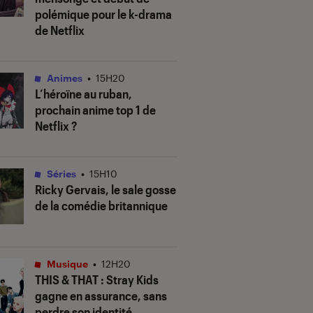
polémique pour le k-drama
de Netflix
Animes
•
15H20
L’héroïne au ruban
,
prochain anime top 1 de
Netflix ?
Séries
•
15H10
Ricky Gervais, le sale gosse
de la comédie britannique
Musique
•
12H20
THIS & THAT
: Stray Kids
gagne en assurance, sans
perdre son identité