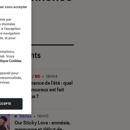
er sans accepter
ires par
es données
 à l’exception
re navigation
te, et pour
ormations,
 plus récents
reil. Vous
tique Cookies.
appareil pour
Livres / BD
•
18H14
 personnalisés,
Quiz romance de l’été : quel
rvices.
trope amoureux est fait
pour vous ?
ACCEPTE
Séries
•
16H15
Our Sticky Love
: amnésie,
mensonge et début de