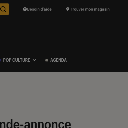
Besoin d’aide
Trouver mon magasin
Des suggestions de produits vont vous être proposées pendant vo
POP CULTURE
AGENDA
bande-annonce