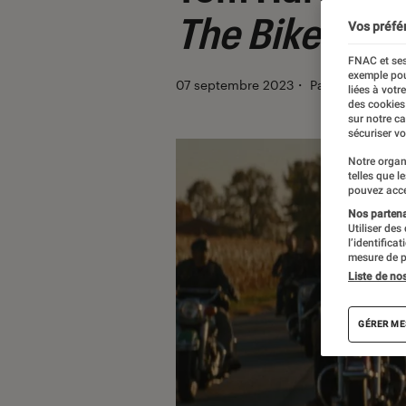
The Bikerider
Vos préfé
FNAC et ses
exemple pou
07 septembre 2023
・
Par
Robin Negr
liées à votr
des cookies
sur notre c
sécuriser vo
Notre organ
telles que l
pouvez acce
Nos partenai
Utiliser des
l’identifica
mesure de p
Liste de no
GÉRER ME