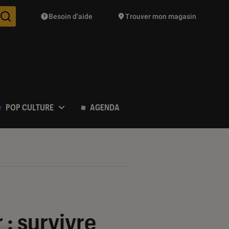
Besoin d’aide
Trouver mon magasin
Des suggestions de produits vont vous être proposées pendant vo
POP CULTURE
AGENDA
 : survivre