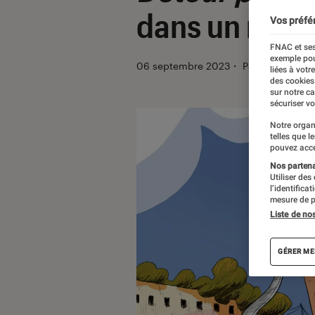
dans un mond
Vos préfé
FNAC et ses
exemple pou
06 septembre 2023
・
Par
Apolline Co
liées à votr
des cookies
sur notre c
sécuriser vo
Notre organ
telles que l
pouvez acce
Nos partenai
Utiliser des
l’identifica
mesure de p
Liste de no
GÉRER ME