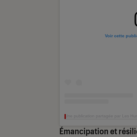
Voir cette publ
Une publication partagée par Les Hu
Émancipation et résil