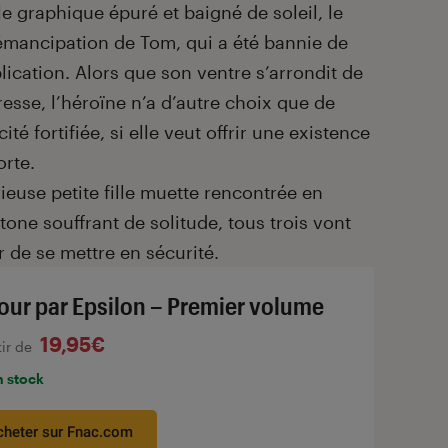
e graphique épuré et baigné de soleil, le
 l’émancipation de Tom, qui a été bannie de
ication. Alors que son ventre s’arrondit de
resse, l’héroïne n’a d’autre choix que de
té fortifiée, si elle veut offrir une existence
orte.
ieuse petite fille muette rencontrée en
one souffrant de solitude, tous trois vont
r de se mettre en sécurité.
our par Epsilon – Premier volume
19,95€
tir de
n stock
cheter sur Fnac.com