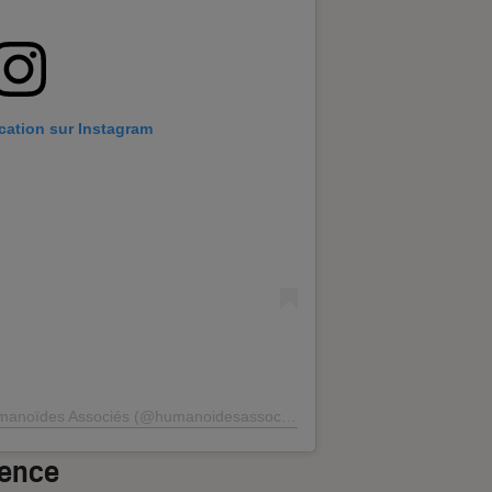
ication sur Instagram
manoïdes Associés (@humanoidesassocies)
ience