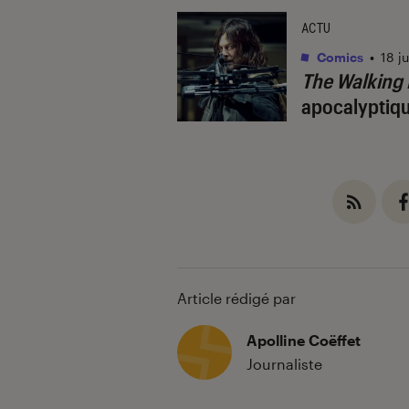
ACTU
Comics
•
18 j
The Walking
apocalyptique
Article rédigé par
Apolline Coëffet
Journaliste