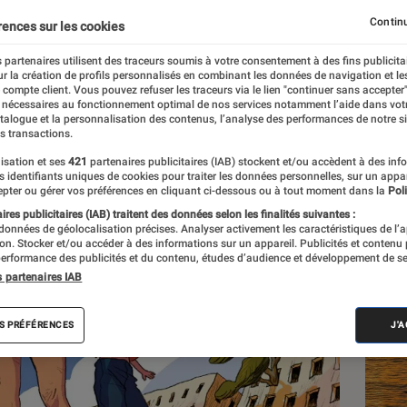
e post-apocalyptique
Continu
rences sur les cookies
 partenaires utilisent des traceurs soumis à votre consentement à des fins publicita
r la création de profils personnalisés en combinant les données de navigation et l
ëffet
e compte client. Vous pouvez refuser les traceurs via le lien "continuer sans accepter"
 nécessaires au fonctionnement optimal de nos services notamment l’aide dans vot
atalogue et la personnalisation des contenus, l’analyse des performances de notre si
s transactions.
isation et ses
421
partenaires publicitaires (IAB) stockent et/ou accèdent à des inf
Les
es identifiants uniques de cookies pour traiter les données personnelles, sur un appa
pter ou gérer vos préférences en cliquant ci-dessous ou à tout moment dans la
Poli
res publicitaires (IAB) traitent des données selon les finalités suivantes :
 données de géolocalisation précises. Analyser activement les caractéristiques de l’
tion. Stocker et/ou accéder à des informations sur un appareil. Publicités et contenu
erformance des publicités et du contenu, études d’audience et développement de se
s partenaires IAB
S PRÉFÉRENCES
J'