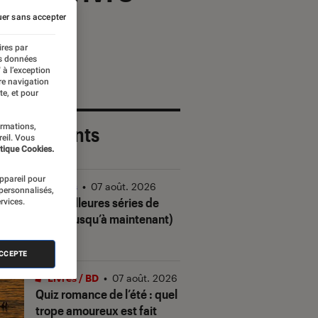
er sans accepter
ires par
es données
 à l’exception
re navigation
te, et pour
ormations,
 plus récents
reil. Vous
tique Cookies.
appareil pour
Séries
•
07 août. 2026
 personnalisés,
Les meilleures séries de
rvices.
2026 (jusqu’à maintenant)
ACCEPTE
Livres / BD
•
07 août. 2026
Quiz romance de l’été : quel
trope amoureux est fait