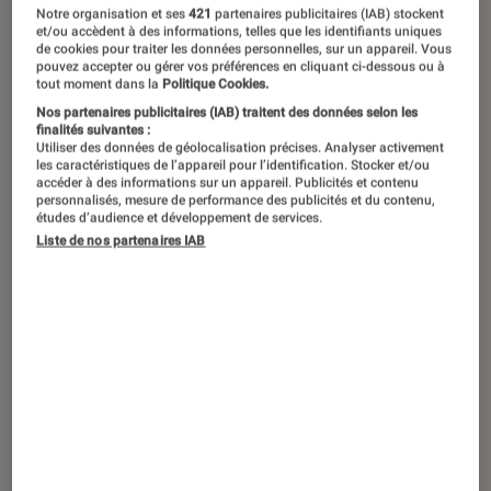
Notre organisation et ses
421
partenaires publicitaires (IAB) stockent
et/ou accèdent à des informations, telles que les identifiants uniques
de cookies pour traiter les données personnelles, sur un appareil. Vous
La fin d’une série est toujours un
pouvez accepter ou gérer vos préférences en cliquant ci-dessous ou à
tout moment dans la
Politique Cookies.
moment déchirant pour les
Nos partenaires publicitaires (IAB) traitent des données selon les
finalités suivantes :
spectateurs. Si l’aventure
Squid Game
Utiliser des données de géolocalisation précises. Analyser activement
est terminée, elle peut se prolonger à
les caractéristiques de l’appareil pour l’identification. Stocker et/ou
accéder à des informations sur un appareil. Publicités et contenu
travers des comics, livres, séries, jeux
personnalisés, mesure de performance des publicités et du contenu,
études d’audience et développement de services.
vidéo… qui reprennent les codes du
Liste de nos partenaires IAB
Battle Royale.
Introduction
C’est LA série qui bat actuellement tous les
records, à tel point qu’elle pourrait bientôt
devenir le
show
épisodique le plus vu de
l’histoire de Netflix. Disponible sur la
plateforme depuis le 17 septembre dernier,