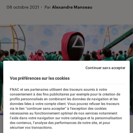
08 octobre 2021
・
Par
Alexandre Manceau
Continuer sans accepter
Vos préférences sur les cookies
FNAC et ses partenaires utilisent des traceurs soumis à votre
consentement à des fins publicitaires par exemple pour la création de
profils personnalisés en combinant les données de navigation et les
données liées à votre compte client. Vous pouvez refuser les traceurs
via le lien "continuer sans accepter" à l’exception des cookies
nécessaires au fonctionnement optimal de nos services notamment
l’aide dans votre navigation sur notre catalogue et la personnalisation
des contenus, l’analyse des performances de notre site, et pour
“Squid Game” pourrait bientôt devenir la série la plus vue de
sécuriser vos transactions.
l’histoire de Netflix.
©Netflix