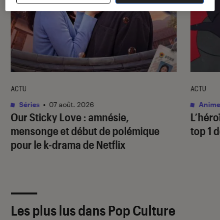
ACTU
ACTU
Séries
•
07 août. 2026
Anime
Our Sticky Love
: amnésie,
L’héro
mensonge et début de polémique
top 1 d
pour le k-drama de Netflix
Les plus lus dans Pop Culture