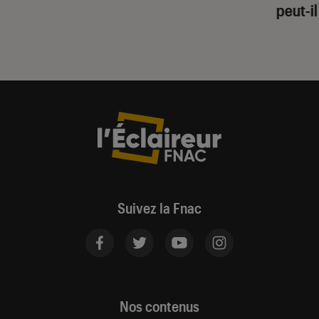
peut-il
Suivez la Fnac
Nos contenus