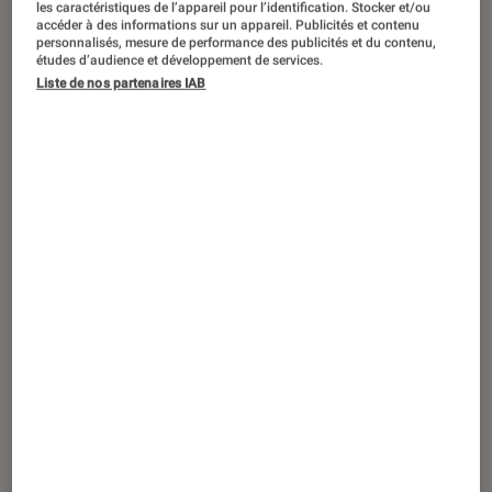
les caractéristiques de l’appareil pour l’identification. Stocker et/ou
accéder à des informations sur un appareil. Publicités et contenu
personnalisés, mesure de performance des publicités et du contenu,
études d’audience et développement de services.
La série numéro 1 de Netflix fait un
Liste de nos partenaires IAB
carton partout dans le monde. Mais,
en Corée du Sud, les critiques
commencent à tomber.
Introduction