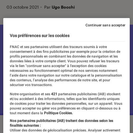
03 octobre 2021
・
Par
Ugo Bocchi
Continuer sans accepter
Vos préférences sur les cookies
FNAC et ses partenaires utilisent des traceurs soumis à votre
consentement à des fins publicitaires par exemple pour la création de
profils personnalisés en combinant les données de navigation et les
données liées à votre compte client. Vous pouvez refuser les traceurs
via le lien "continuer sans accepter" à l’exception des cookies
nécessaires au fonctionnement optimal de nos services notamment
l’aide dans votre navigation sur notre catalogue et la personnalisation
des contenus, l’analyse des performances de notre site, et pour
sécuriser vos transactions.
Notre organisation et ses
421
partenaires publicitaires (IAB) stockent
et/ou accèdent à des informations, telles que les identifiants uniques
de cookies pour traiter les données personnelles, sur un appareil. Vous
pouvez accepter ou gérer vos préférences en cliquant ci-dessous ou à
tout moment dans la
Politique Cookies.
Nos partenaires publicitaires (IAB) traitent des données selon les
Lee Jung-jae, acteur principal de la série Squid Game sur
finalités suivantes :
Netflix.
©Netflix
Utiliser des données de géolocalisation précises. Analyser activement