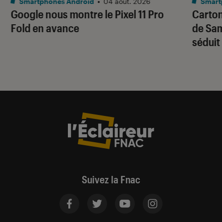
Smartphones Android
•
04 août. 2026
Smart
Google nous montre le Pixel 11 Pro
Carton
Fold en avance
de Sam
séduit
Suivez la Fnac