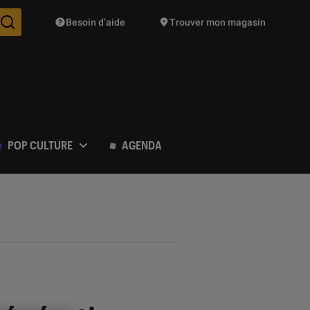
Besoin d’aide
Trouver mon magasin
Des suggestions de produits vont vous être proposées pendant vo
POP CULTURE
AGENDA