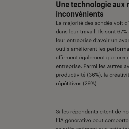
Une technologie aux 
inconvénients
La majorité des sondés voit d’u
dans leur travail. Ils sont 67
leur entreprise d’avoir un ava
outils améliorent les perform
affirment également que ces o
entreprise. Parmi les autres a
productivité (36%), la créativ
répétitives (29%).
Si les répondants citent de n
l’IA générative peut comporte
salariés estiment que cette te