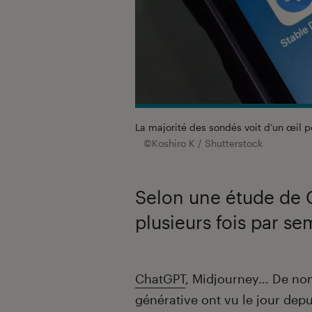
La majorité des sondés voit d’un œil pos
©Koshiro K / Shutterstock
Selon une étude de Ge
plusieurs fois par s
Introduction
ChatGPT
, Midjourney… De nombr
générative ont vu le jour depu