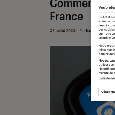
Comment les e
Vos préfé
France
FNAC et ses
exemple pou
liées à votr
des cookies
08 juillet 2023
・
Par
Kesso Diallo
sur notre c
sécuriser vo
Notre organ
telles que l
pouvez acce
Nos partenai
Utiliser des
l’identifica
mesure de p
Liste de no
GÉRER ME