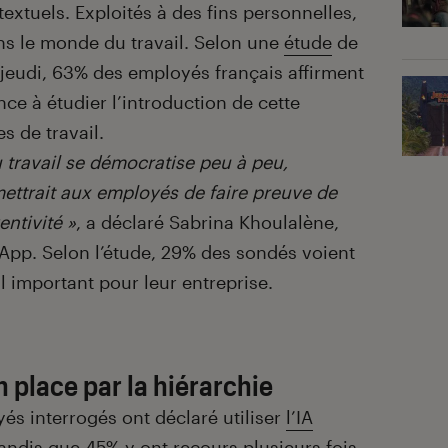
extuels. Exploités à des fins personnelles,
ans le monde du travail. Selon une
étude
de
jeudi, 63% des employés français affirment
e à étudier l’introduction de cette
 de travail.
u travail se démocratise peu à peu,
ettrait aux employés de faire preuve de
entivité »
, a déclaré Sabrina Khoulalène,
App. Selon l’étude, 29% des sondés voient
l important pour leur entreprise.
n place par la hiérarchie
és interrogés ont déclaré utiliser
l’IA
ndis que 45% y ont recours plusieurs fois