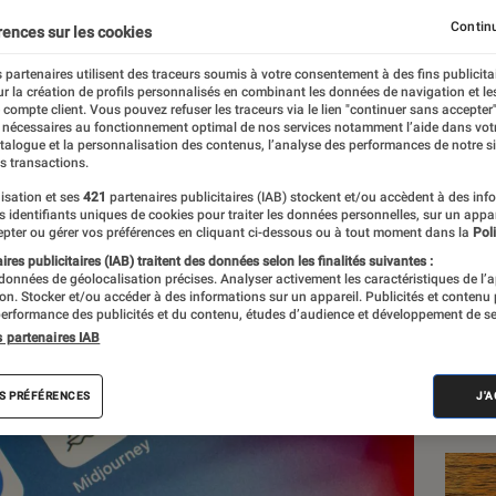
mployés utilisent l’IA 
Continu
rences sur les cookies
 partenaires utilisent des traceurs soumis à votre consentement à des fins publicita
r la création de profils personnalisés en combinant les données de navigation et l
e compte client. Vous pouvez refuser les traceurs via le lien "continuer sans accepter"
 nécessaires au fonctionnement optimal de nos services notamment l’aide dans vot
atalogue et la personnalisation des contenus, l’analyse des performances de notre si
s transactions.
isation et ses
421
partenaires publicitaires (IAB) stockent et/ou accèdent à des inf
es identifiants uniques de cookies pour traiter les données personnelles, sur un appa
Les
pter ou gérer vos préférences en cliquant ci-dessous ou à tout moment dans la
Poli
res publicitaires (IAB) traitent des données selon les finalités suivantes :
 données de géolocalisation précises. Analyser activement les caractéristiques de l’
tion. Stocker et/ou accéder à des informations sur un appareil. Publicités et contenu
erformance des publicités et du contenu, études d’audience et développement de se
s partenaires IAB
S PRÉFÉRENCES
J'