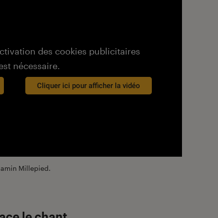
activation des cookies publicitaires
est nécessaire.
Cliquer ici pour afficher la vidéo
amin Millepied.
ace le chant