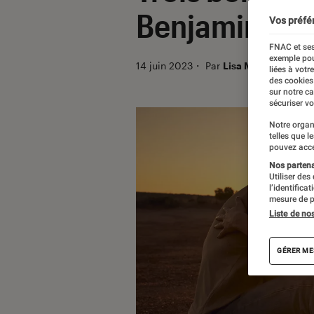
Benjamin Mil
Vos préfé
FNAC et ses
exemple pou
14 juin 2023
・
Par
Lisa Muratore
liées à votr
des cookies
sur notre c
sécuriser vo
Notre organ
telles que l
pouvez acce
Nos partenai
Utiliser des
l’identifica
mesure de p
Liste de no
GÉRER ME