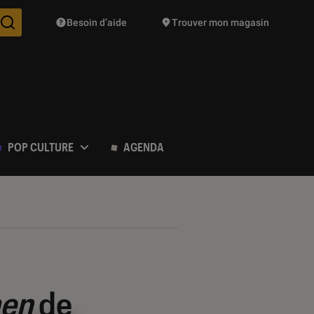
Besoin d’aide
Trouver mon magasin
Des suggestions de produits vont vous être proposées pendant vo
POP CULTURE
AGENDA
en
de