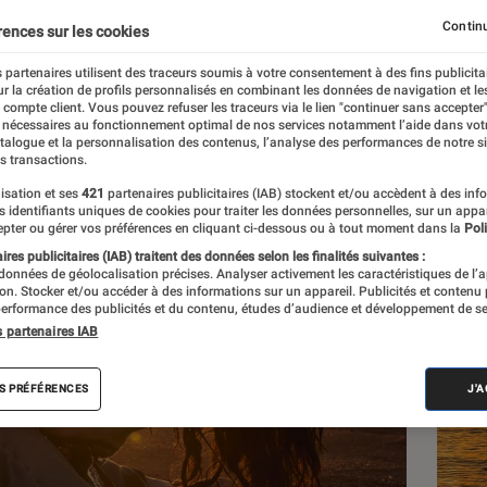
lepied
Continu
rences sur les cookies
 partenaires utilisent des traceurs soumis à votre consentement à des fins publicita
r la création de profils personnalisés en combinant les données de navigation et l
e compte client. Vous pouvez refuser les traceurs via le lien "continuer sans accepter"
 nécessaires au fonctionnement optimal de nos services notamment l’aide dans vot
atalogue et la personnalisation des contenus, l’analyse des performances de notre si
s transactions.
isation et ses
421
partenaires publicitaires (IAB) stockent et/ou accèdent à des inf
Les
es identifiants uniques de cookies pour traiter les données personnelles, sur un appa
pter ou gérer vos préférences en cliquant ci-dessous ou à tout moment dans la
Poli
res publicitaires (IAB) traitent des données selon les finalités suivantes :
 données de géolocalisation précises. Analyser activement les caractéristiques de l’
tion. Stocker et/ou accéder à des informations sur un appareil. Publicités et contenu
erformance des publicités et du contenu, études d’audience et développement de se
s partenaires IAB
S PRÉFÉRENCES
J'