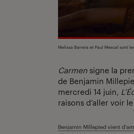
Melissa Barrera et Paul Mescal sont le
Carmen
signe la pre
de Benjamin Millepied
mercredi 14 juin,
L’É
raisons d’aller voir l
Introduction
Benjamin Millepied vient d’am