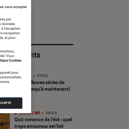
er sans accepter
ires par
es données
 à l’exception
re navigation
te, et pour
ormations,
 plus récents
reil. Vous
tique Cookies.
appareil pour
Séries
•
17H52
 personnalisés,
Les meilleures séries de
rvices.
2026 (jusqu’à maintenant)
ACCEPTE
Livres / BD
•
18H14
Quiz romance de l’été : quel
trope amoureux est fait