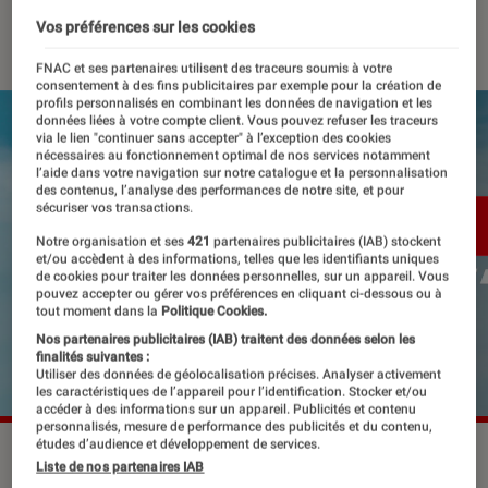
11 mai 2023
・
Par
Edouard Lebigre
Vos préférences sur les cookies
FNAC et ses partenaires utilisent des traceurs soumis à votre
consentement à des fins publicitaires par exemple pour la création de
profils personnalisés en combinant les données de navigation et les
données liées à votre compte client. Vous pouvez refuser les traceurs
via le lien "continuer sans accepter" à l’exception des cookies
nécessaires au fonctionnement optimal de nos services notamment
l’aide dans votre navigation sur notre catalogue et la personnalisation
des contenus, l’analyse des performances de notre site, et pour
sécuriser vos transactions.
Notre organisation et ses
421
partenaires publicitaires (IAB) stockent
et/ou accèdent à des informations, telles que les identifiants uniques
de cookies pour traiter les données personnelles, sur un appareil. Vous
pouvez accepter ou gérer vos préférences en cliquant ci-dessous ou à
tout moment dans la
Politique Cookies.
Nos partenaires publicitaires (IAB) traitent des données selon les
finalités suivantes :
Utiliser des données de géolocalisation précises. Analyser activement
les caractéristiques de l’appareil pour l’identification. Stocker et/ou
accéder à des informations sur un appareil. Publicités et contenu
personnalisés, mesure de performance des publicités et du contenu,
études d’audience et développement de services.
Le rappeur a récemment publié l'EP "2069'" (2023).
©PLK
Liste de nos partenaires IAB