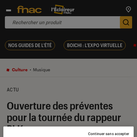
Trouv
De
NOS GUIDES DE L'ÉTÉ
BOICHI : L'EXPO VIRTUELLE
Culture
Musique
ACTU
Ouverture des préventes
pour la tournée du rappeur
PLK
Continuer sans accepter