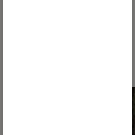
Pour aller plus loin
Alien
Science-fiction
Séries
Dernièrement dans Actu Séries