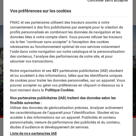
Continuer sans accepter
17 avril 2023
・
Par
Lisa Muratore
Vos préférences sur les cookies
FNAC et ses partenaires utilisent des traceurs soumis à votre
consentement à des fins publicitaires par exemple pour la création de
profils personnalisés en combinant les données de navigation et les
données liées à votre compte client. Vous pouvez refuser les traceurs
via le lien "continuer sans accepter" à l’exception des cookies
nécessaires au fonctionnement optimal de nos services notamment
l’aide dans votre navigation sur notre catalogue et la personnalisation
des contenus, l’analyse des performances de notre site, et pour
sécuriser vos transactions.
Notre organisation et ses
421
partenaires publicitaires (IAB) stockent
et/ou accèdent à des informations, telles que les identifiants uniques
de cookies pour traiter les données personnelles, sur un appareil. Vous
pouvez accepter ou gérer vos préférences en cliquant ci-dessous ou à
tout moment dans la
Politique Cookies.
Nos partenaires publicitaires (IAB) traitent des données selon les
finalités suivantes :
Utiliser des données de géolocalisation précises. Analyser activement
les caractéristiques de l’appareil pour l’identification. Stocker et/ou
accéder à des informations sur un appareil. Publicités et contenu
personnalisés, mesure de performance des publicités et du contenu,
La Grande Scène du Fnac Live Festival.
©Sarah Bastin
études d’audience et développement de services.
Liste de nos partenaires IAB