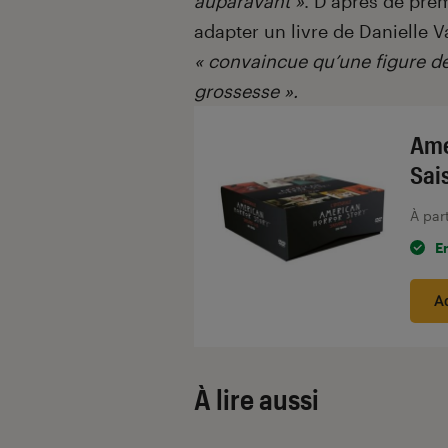
auparavant »
. D’après de prem
adapter un livre de Danielle V
« convaincue qu’une figure d
grossesse ».
Ame
Sai
À par
E
A
À lire aussi