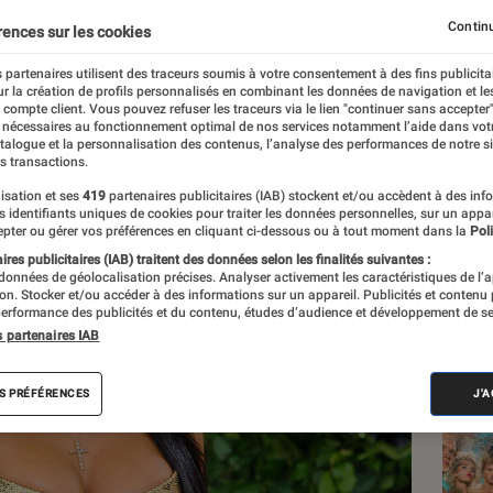
 Horror Story
Continu
rences sur les cookies
 partenaires utilisent des traceurs soumis à votre consentement à des fins publicita
r la création de profils personnalisés en combinant les données de navigation et l
e compte client. Vous pouvez refuser les traceurs via le lien "continuer sans accepter"
 nécessaires au fonctionnement optimal de nos services notamment l’aide dans vot
atalogue et la personnalisation des contenus, l’analyse des performances de notre si
s transactions.
isation et ses
419
partenaires publicitaires (IAB) stockent et/ou accèdent à des inf
Les
es identifiants uniques de cookies pour traiter les données personnelles, sur un appa
pter ou gérer vos préférences en cliquant ci-dessous ou à tout moment dans la
Poli
res publicitaires (IAB) traitent des données selon les finalités suivantes :
 données de géolocalisation précises. Analyser activement les caractéristiques de l’
tion. Stocker et/ou accéder à des informations sur un appareil. Publicités et contenu
erformance des publicités et du contenu, études d’audience et développement de se
s partenaires IAB
S PRÉFÉRENCES
J'