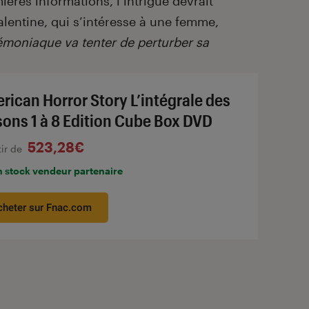
ières informations, l’intrigue devrait
alentine, qui s’intéresse à une femme,
émoniaque va tenter de perturber sa
rican Horror Story L’intégrale des
sons 1 à 8 Edition Cube Box DVD
523,28€
tir de
n stock vendeur partenaire
cheter sur Fnac.com