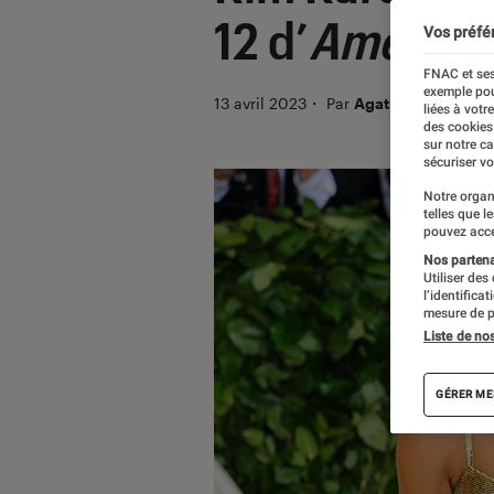
12 d’
American
Vos préfé
FNAC et ses
exemple pou
13 avril 2023
・
Par
Agathe Renac
liées à votr
des cookies
sur notre c
sécuriser vo
Notre organ
telles que l
pouvez acce
Nos partenai
Utiliser des
l’identifica
mesure de p
Liste de no
GÉRER ME