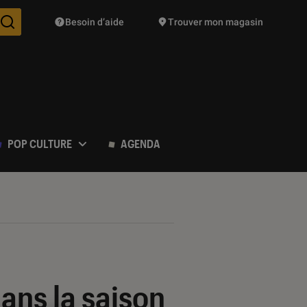
Besoin d’aide
Trouver mon magasin
Des suggestions de produits vont vous être proposées pendant vo
POP CULTURE
AGENDA
ans la saison