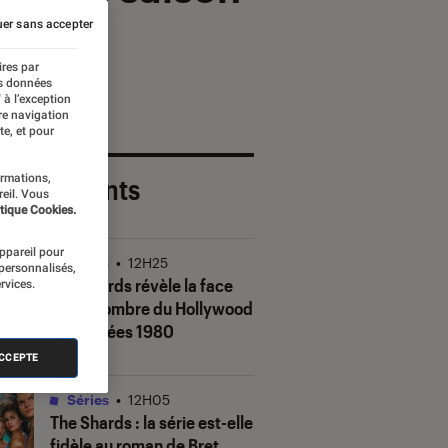
er sans accepter
ires par
es données
 à l’exception
re navigation
te, et pour
ormations,
 plus récents
reil. Vous
tique Cookies.
appareil pour
Séries
•
12H25
 personnalisés,
The Shards
révèle la face
rvices.
(très) sombre du Hollywood
des années 1980
ACCEPTE
Séries
•
12H05
The Shards
: la série est-elle
fidèle au roman de Bret