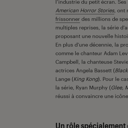
l’industrie du petit écran. Ses
American Horror Stories
, ont
frissonner
des millions de spe
multiples reprises, la série d
proposant une nouvelle histoi
En plus d’une décennie, la pr
comme le chanteur Adam Levi
Campbell, la chanteuse Stevi
actrices Angela Bassett (
Black
Lange (
King Kong
). Pour le c
la série, Ryan Murphy (
Glee, M
réussi à convaincre une icône
Un rôle spécialement 