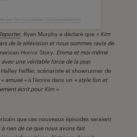
gée par Kim Kardashian (@kimkardashian)
Reporter
, Ryan Murphy a déclaré que
« Kim
tars de la télévision et nous sommes ravis de
merican Horror Story
. Emma et moi-même
avec une véritable force de la pop
 Halley Feiffer, scénariste et showrunner de
t
« amusé »
à l’écrire dans un
« style fun et
lement écrit pour Kim ».
éricain que ces nouveaux épisodes seraient
 à rien de ce que nous avons fait