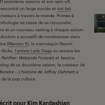
 11 premières saisons et son spin-off,
 rencontré un large succès et
ont fait
ctateurs à travers le monde. Primée à
’anthologie ne cesse de se renouveler,
re et un nouveau casting à chaque saison.
oduction a accueilli de nombreuses stars
ne (
Maroon 5
), la mannequin Naomi
e Nicks,
l’artiste Lady Gaga
ou encore les
 Panther: Wakanda Forever
) et Jessica
asting de sa douzième saison, le créateur de
onstre – L’histoire de Jeffrey Dahmer
) a
 de la pop culture.
écrit pour Kim Kardashian