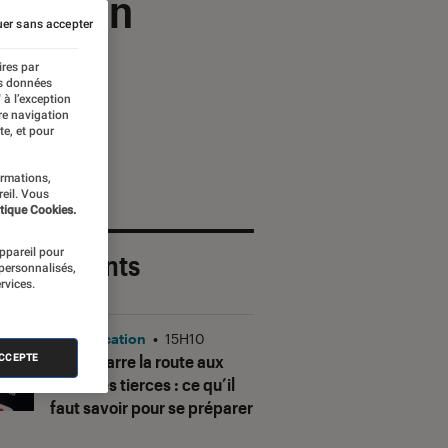
n API en
er sans accepter
de
ires par
es données
 à l’exception
re navigation
te, et pour
ormations,
reil. Vous
tique Cookies.
appareil pour
 plus récents
 personnalisés,
rvices.
Application
•
15H10
Gmail barre la route aux
ACCEPTE
adresses tierces : ce qu’il
faut savoir pour se préparer