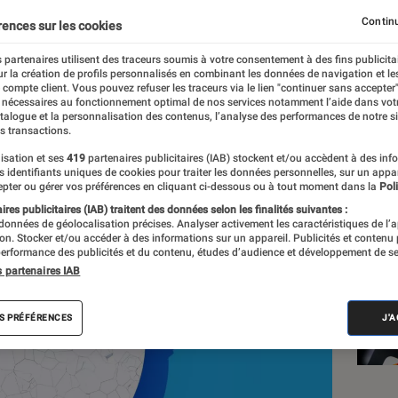
 les accès gratuits à so
Continu
rences sur les cookies
ombreux outils cessent 
 partenaires utilisent des traceurs soumis à votre consentement à des fins publicita
r la création de profils personnalisés en combinant les données de navigation et l
e compte client. Vous pouvez refuser les traceurs via le lien "continuer sans accepter"
 nécessaires au fonctionnement optimal de nos services notamment l’aide dans vot
atalogue et la personnalisation des contenus, l’analyse des performances de notre si
s transactions.
isation et ses
419
partenaires publicitaires (IAB) stockent et/ou accèdent à des inf
es identifiants uniques de cookies pour traiter les données personnelles, sur un appa
pter ou gérer vos préférences en cliquant ci-dessous ou à tout moment dans la
Poli
res publicitaires (IAB) traitent des données selon les finalités suivantes :
 données de géolocalisation précises. Analyser activement les caractéristiques de l’
Les
tion. Stocker et/ou accéder à des informations sur un appareil. Publicités et contenu
erformance des publicités et du contenu, études d’audience et développement de se
s partenaires IAB
S PRÉFÉRENCES
J'