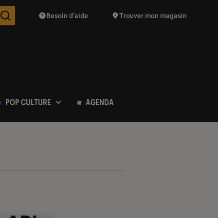
Besoin d’aide
Trouver mon magasin
Des suggestions de produits vont vous être proposées pendant vo
POP CULTURE
AGENDA