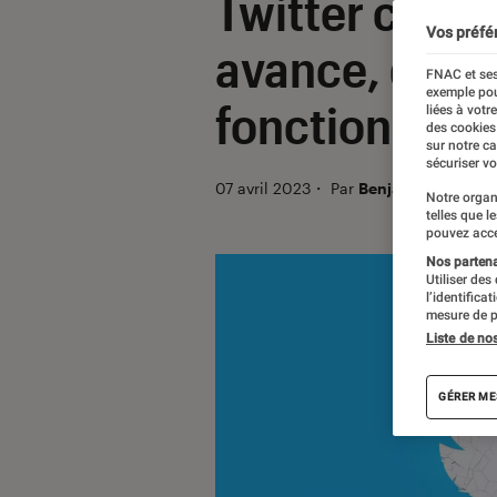
Twitter coupe
Vos préfé
avance, de n
FNAC et ses
exemple pou
fonctionner
liées à votr
des cookies
sur notre c
sécuriser vo
07 avril 2023
・
Par
Benjamin Logerot
Notre organ
telles que l
pouvez acce
Nos partenai
Utiliser des
l’identifica
mesure de p
Liste de no
GÉRER ME