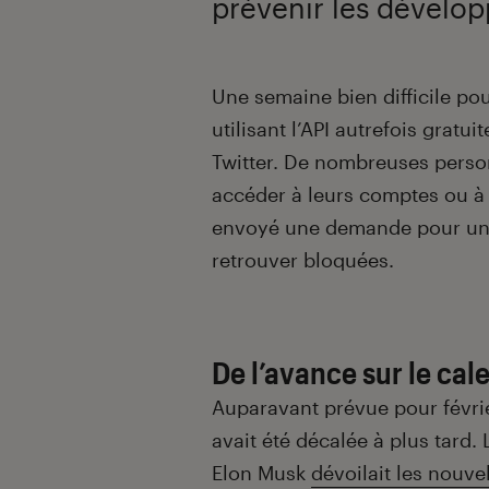
prévenir les dévelop
Introduction
Une semaine bien difficile po
utilisant l’API autrefois gratu
Twitter. De nombreuses person
accéder à leurs comptes ou à 
envoyé une demande pour un 
retrouver bloquées.
De l’avance sur le cal
Auparavant prévue pour février,
avait été décalée à plus tard. 
Elon Musk
dévoilait les nouvel