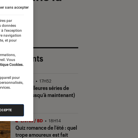
er sans accepter
ires par
es données
 à l’exception
re navigation
te, et pour
ormations,
 plus récents
reil. Vous
tique Cookies.
appareil pour
Séries
•
17H52
 personnalisés,
Les meilleures séries de
rvices.
2026 (jusqu’à maintenant)
ACCEPTE
Livres / BD
•
18H14
Quiz romance de l’été : quel
trope amoureux est fait