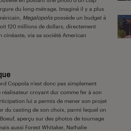
nouvelle en postant une photo d’un clap
rgure du long-métrage. Imaginé il y a plus
américain,
Megalopolis
possède un budget à
oit 120 millions de dollars, directement
 cinéaste, via sa société American
que
Ford Coppola n’est donc pas simplement
 le réalisateur croyant dur comme fer à son
rticipation lui a permis de mener son projet
rer du casting de son choix, parmi lequel on
aBoeuf, aperçu sur des photos de tournage
is aussi Forest Whitaker, Nathalie