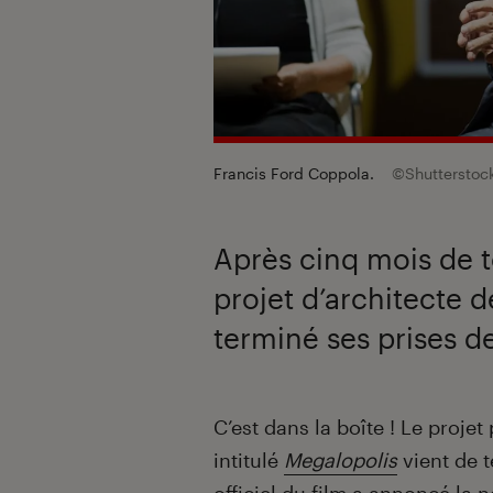
Francis Ford Coppola.
©Shutterstock
Après cinq mois de 
projet d’architecte 
terminé ses prises d
Introduction
C’est dans la boîte ! Le proje
intitulé
Megalopolis
vient de 