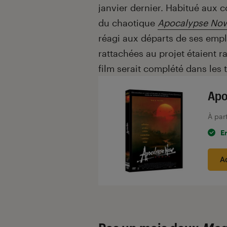
janvier dernier. Habitué aux 
du chaotique
Apocalypse No
réagi aux départs de ses empl
rattachées au projet étaient ra
film serait complété dans les
Apo
À par
E
A