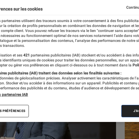
Continu
rences sur les cookies
 partenaires utilisent des traceurs soumis à votre consentement à des fins publicita
r la création de profils personnalisés en combinant les données de navigation et l
e compte client. Vous pouvez refuser les traceurs via le lien "continuer sans accepter"
 nécessaires au fonctionnement optimal de nos services notamment l’aide dans vot
atalogue et la personnalisation des contenus, l’analyse des performances de notre si
s transactions.
isation et ses
421
partenaires publicitaires (IAB) stockent et/ou accèdent à des inf
Les
es identifiants uniques de cookies pour traiter les données personnelles, sur un appa
pter ou gérer vos préférences en cliquant ci-dessous ou à tout moment dans la
Poli
res publicitaires (IAB) traitent des données selon les finalités suivantes :
 données de géolocalisation précises. Analyser activement les caractéristiques de l’
tion. Stocker et/ou accéder à des informations sur un appareil. Publicités et contenu
erformance des publicités et du contenu, études d’audience et développement de se
s partenaires IAB
S PRÉFÉRENCES
J'