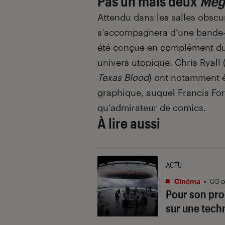
Pas un mais deux
Meg
Attendu dans les salles obscur
s’accompagnera d’une
bande
été conçue en complément du f
univers utopique. Chris Ryall 
Texas Blood
) ont notamment é
graphique, auquel Francis For
qu’admirateur de comics.
À lire aussi
ACTU
Cinéma
•
03 o
Pour son pro
sur une tech