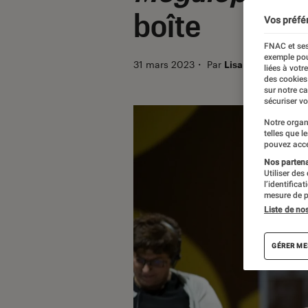
boîte
Vos préfé
FNAC et ses
exemple pou
31 mars 2023
・
Par
Lisa Muratore
liées à votr
des cookies
sur notre c
sécuriser vo
Notre organ
telles que l
pouvez acce
Nos partenai
Utiliser des
l’identifica
mesure de p
Liste de no
GÉRER ME