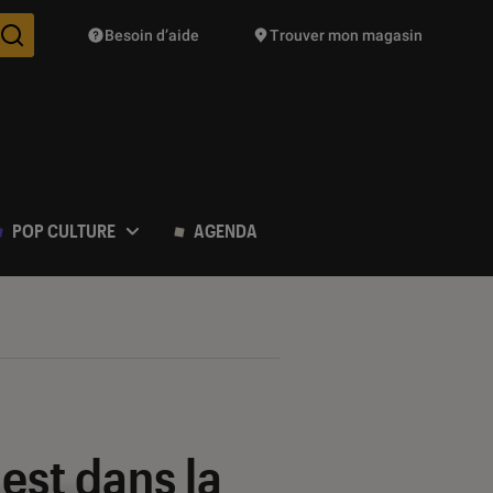
Besoin d’aide
Trouver mon magasin
Des suggestions de produits vont vous être proposées pendant vo
POP CULTURE
AGENDA
est dans la