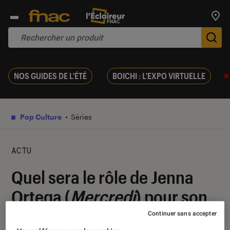
Trouv
De
NOS GUIDES DE L'ÉTÉ
BOICHI : L'EXPO VIRTUELLE
Pop Culture
Séries
ACTU
Quel sera le rôle de Jenna
Ortega (
Mercredi
) pour son
arrivée chez Marvel ?
Continuer sans accepter