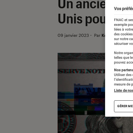
Un ancien foo
Vos préfé
Unis pour ar
FNAC et ses
exemple pou
liées à votr
des cookies
09 janvier 2023
・
Par
Kesso Diallo
sur notre c
sécuriser vo
Notre organ
telles que l
pouvez acce
Nos partenai
Utiliser des
l’identifica
mesure de p
Liste de no
GÉRER ME