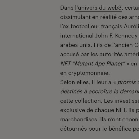
Introduction
Dans
l’univers du web3
, cert
dissimulant en réalité des a
l’ex-footballeur français Aurél
international John F. Kennedy a
arabes unis. Fils de l’ancien 
accusé par les autorités amér
NFT “Mutant Ape Planet” »
en 
en cryptomonnaie.
Selon elles, il leur a
« promis
destinés à accroître la demand
cette collection. Les investiss
exclusive de chaque NFT, ils 
marchandises. Ils n’ont cepend
détournés pour le bénéfice pe