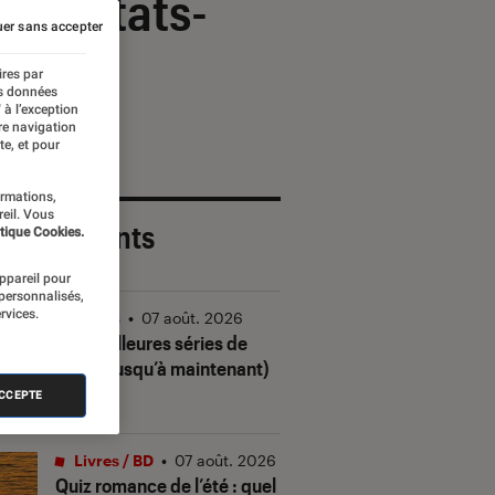
 aux États-
er sans accepter
ires par
es données
 à l’exception
re navigation
te, et pour
ormations,
reil. Vous
 plus récents
tique Cookies.
appareil pour
 personnalisés,
rvices.
Séries
•
07 août. 2026
Les meilleures séries de
2026 (jusqu’à maintenant)
ACCEPTE
Livres / BD
•
07 août. 2026
Quiz romance de l’été : quel