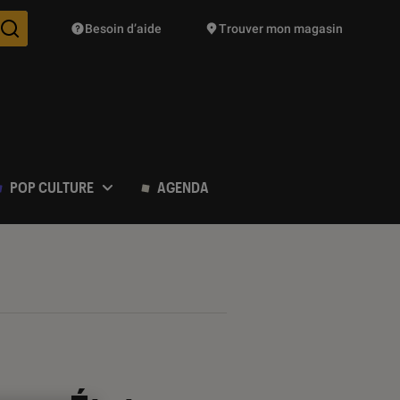
Besoin d’aide
Trouver mon magasin
Des suggestions de produits vont vous être proposées pendant vo
POP CULTURE
AGENDA