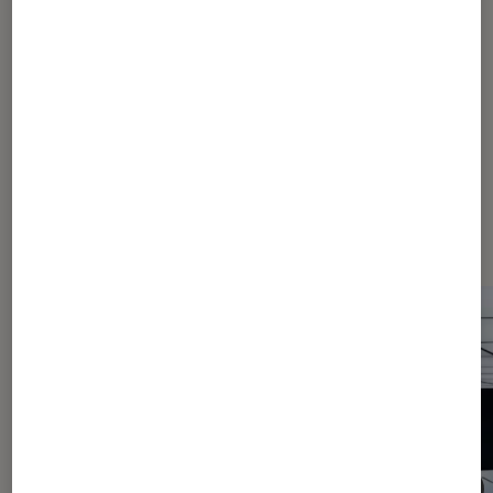
Article rédigé par
Thomas Estimbre
Journaliste
Dernièrement dans Actu PC Gamer