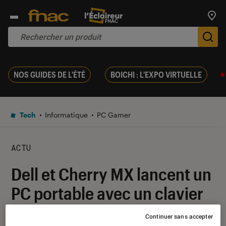
Trouv
De
NOS GUIDES DE L'ÉTÉ
BOICHI : L'EXPO VIRTUELLE
Tech
Informatique
PC Gamer
ACTU
Dell et Cherry MX lancent un
PC portable avec un clavier
mécanique ultrafin
Continuer sans accepter