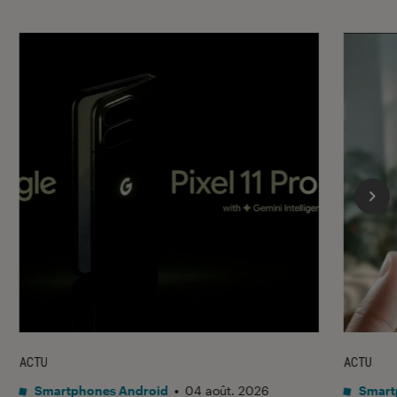
ACTU
ACTU
Smartphones Android
•
04 août. 2026
Smart