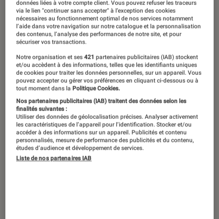
données liées à votre compte client. Vous pouvez refuser les traceurs
démarque par ses nombreuses possibilités de
via le lien "continuer sans accepter" à l’exception des cookies
nécessaires au fonctionnement optimal de nos services notamment
personnalisation et les fabricants en profitent.
l’aide dans votre navigation sur notre catalogue et la personnalisation
des contenus, l’analyse des performances de notre site, et pour
Chaque constructeur propose sa propose
sécuriser vos transactions.
interface avec le plus souvent une surcouche
Notre organisation et ses
421
partenaires publicitaires (IAB) stockent
et/ou accèdent à des informations, telles que les identifiants uniques
(Samsung Experience, LG UX, Emotion UI
de cookies pour traiter les données personnelles, sur un appareil. Vous
pouvez accepter ou gérer vos préférences en cliquant ci-dessous ou à
(Huawei/Honor) ou encore MIUI chez Xiaomi)
tout moment dans la
Politique Cookies.
qui se démarque plus ou moins de l’expérience
Nos partenaires publicitaires (IAB) traitent des données selon les
finalités suivantes :
Android de base. Cette dernière n’est pas en
Utiliser des données de géolocalisation précises. Analyser activement
les caractéristiques de l’appareil pour l’identification. Stocker et/ou
reste et de nombreuses marques n’hésitent
accéder à des informations sur un appareil. Publicités et contenu
plus à offrir une expérience « Pure », souvent
personnalisés, mesure de performance des publicités et du contenu,
études d’audience et développement de services.
plus légère et surtout plus simple à maintenir.
Liste de nos partenaires IAB
Si cette approche traduit une volonté de se
rapprocher de Google avec ses Pixel, qui
profitent des dernières mises à jour très
rapidement, le géant américain profite de sa