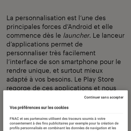
La personnalisation est l’une des
principales forces d’Android et elle
commence dès le
launcher
. Le lanceur
d’applications permet de
personnaliser très facilement
l’interface de son smartphone pour le
rendre unique, et surtout mieux
adapté à vos besoins. Le Play Store
regorge de ces applications et nous
vous proposons une sélection des
Continuer sans accepter
meilleurs lanceurs d’applications.
Vos préférences sur les cookies
FNAC et ses partenaires utilisent des traceurs soumis à votre
consentement à des fins publicitaires par exemple pour la création de
Introduction
Le système d’exploitation de Google se
profils personnalisés en combinant les données de navigation et les