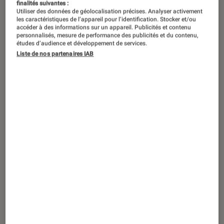
finalités suivantes :
Utiliser des données de géolocalisation précises. Analyser activement
installation système multi-room.
les caractéristiques de l’appareil pour l’identification. Stocker et/ou
accéder à des informations sur un appareil. Publicités et contenu
personnalisés, mesure de performance des publicités et du contenu,
Google Chromecast Audio
études d’audience et développement de services.
Liste de nos partenaires IAB
Commençons avec la plus connue des
solutions disponibles à ce jour, et qui n’est
autre que le
Chromecast Audio de Google
.
Dérivé du Chromecast tout court, qui sert à
diffuser des contenus audiovisuels sur un
écran connecté en HDMI grâce au Wi-Fi et une
connexion Internet, il en reprend le principe
pour le streaming exclusivement audio en
remplaçant la prise HDMI par une prise jack. Il
suffit donc d’une entrée jack pour le brancher,
sur des enceintes et barres de son actives ou