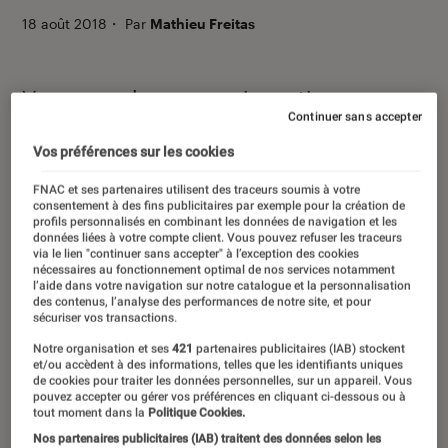
18 août 2018
・
Par
Mathieu Freitas
Vous avez beaucoup investi pour vous
Continuer sans accepter
offrir l’installation Hi-Fi de vos rêves
Vos préférences sur les cookies
avant l’ère du sans-fil et aimeriez
désormais pouvoir y diffuser de la
FNAC et ses partenaires utilisent des traceurs soumis à votre
consentement à des fins publicitaires par exemple pour la création de
musique en Bluetooth ou en Wi-Fi, et
profils personnalisés en combinant les données de navigation et les
données liées à votre compte client. Vous pouvez refuser les traceurs
peut-être même depuis un service de
via le lien "continuer sans accepter" à l’exception des cookies
nécessaires au fonctionnement optimal de nos services notamment
streaming comme Qobuz ou Spotify ?
l’aide dans votre navigation sur notre catalogue et la personnalisation
des contenus, l’analyse des performances de notre site, et pour
sécuriser vos transactions.
Introduction
Notre organisation et ses
421
partenaires publicitaires (IAB) stockent
Il existe aujourd’hui de nombreux moyens de
et/ou accèdent à des informations, telles que les identifiants uniques
de cookies pour traiter les données personnelles, sur un appareil. Vous
doter un vieux système audio de connectivités
pouvez accepter ou gérer vos préférences en cliquant ci-dessous ou à
sans fil, et même d’en connecter plusieurs
tout moment dans la
Politique Cookies.
Nos partenaires publicitaires (IAB) traitent des données selon les
entre eux, sans fil toujours, pour se créer une