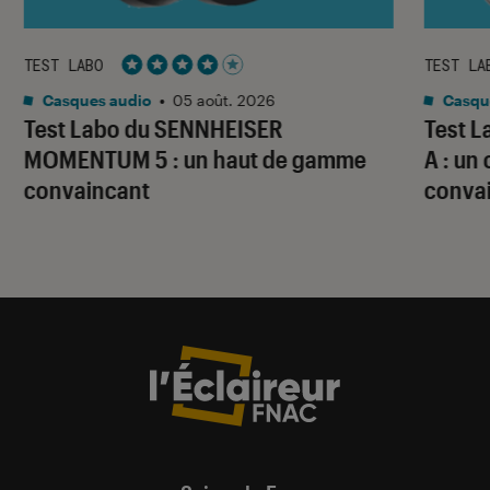
TEST LABO
TEST LA
Noté 4 étoiles sur 5
Casques audio
•
05 août. 2026
Casqu
Test Labo du SENNHEISER
Test 
MOMENTUM 5 : un haut de gamme
A : un
convaincant
conva