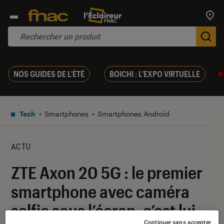
Trouv
De
NOS GUIDES DE L'ÉTÉ
BOICHI : L'EXPO VIRTUELLE
Tech
Smartphones
Smartphones Android
ACTU
ZTE Axon 20 5G : le premier
smartphone avec caméra
selfie sous l’écran, c’est lui
Continuer sans accepter