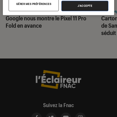
ACTU
ACTU
GÉRER MES PRÉFÉRENCES
J'ACCEPTE
Smartphones Android
•
04 août. 2026
Smart
Google nous montre le Pixel 11 Pro
Carton
Fold en avance
de Sam
séduit
Suivez la Fnac