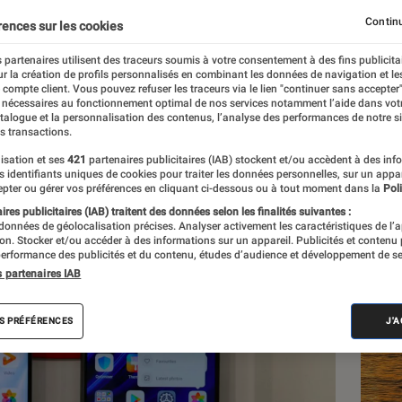
ourraient être privés d
Continu
rences sur les cookies
 partenaires utilisent des traceurs soumis à votre consentement à des fins publicita
r la création de profils personnalisés en combinant les données de navigation et l
e compte client. Vous pouvez refuser les traceurs via le lien "continuer sans accepter"
 nécessaires au fonctionnement optimal de nos services notamment l’aide dans vot
atalogue et la personnalisation des contenus, l’analyse des performances de notre si
s transactions.
isation et ses
421
partenaires publicitaires (IAB) stockent et/ou accèdent à des inf
Les
es identifiants uniques de cookies pour traiter les données personnelles, sur un appa
pter ou gérer vos préférences en cliquant ci-dessous ou à tout moment dans la
Poli
res publicitaires (IAB) traitent des données selon les finalités suivantes :
 données de géolocalisation précises. Analyser activement les caractéristiques de l’
tion. Stocker et/ou accéder à des informations sur un appareil. Publicités et contenu
erformance des publicités et du contenu, études d’audience et développement de se
s partenaires IAB
S PRÉFÉRENCES
J'