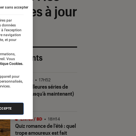
e mises à jour
er sans accepter
ires par
es données
 à l’exception
re navigation
te, et pour
ormations,
 plus récents
reil. Vous
tique Cookies.
appareil pour
Séries
•
17H52
 personnalisés,
Les meilleures séries de
rvices.
2026 (jusqu’à maintenant)
ACCEPTE
Livres / BD
•
18H14
Quiz romance de l’été : quel
trope amoureux est fait