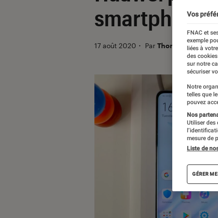
smartphones p
Vos préfé
FNAC et ses
exemple pou
17 août 2020
・
Par
Thomas Estimbre
liées à votr
des cookies
sur notre c
sécuriser vo
Notre organ
telles que l
pouvez acce
Nos partenai
Utiliser des
l’identifica
mesure de p
Liste de no
GÉRER ME