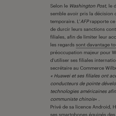
Selon le
Washington Post
, le
semble avoir pris la décision 
temporaire. L’
AFP
rapporte ce 
de durcir leurs sanctions con
filiales, afin de limiter leur
les regards
sont davantage to
préoccupation majeur pour W
d’utiliser ses filiales interna
secrétaire au Commerce Wilb
« Huawei et ses filiales ont a
conducteurs de pointe dévelop
technologies américaines afin 
communiste chinois
« .
Privé de sa licence Android, 
ses smartphones équipés des