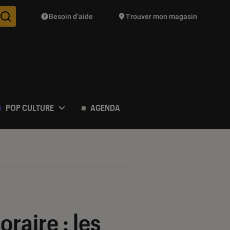
Besoin d’aide
Trouver mon magasin
Des suggestions de produits vont vous être proposées pendant vo
POP CULTURE
AGENDA
raire : les