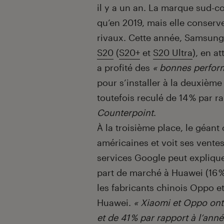
il y a un an. La marque sud-c
qu’en 2019, mais elle conserv
rivaux. Cette année, Samsung
S20
(
S20+
et
S20 Ultra
), en a
a profité des
« bonnes perfor
pour s’installer à la deuxième
toutefois reculé de 14 % par r
Counterpoint
.
À la troisième place, le géant
américaines et voit ses vente
services Google peut expliquer
part de marché à Huawei (16 % c
les fabricants chinois Oppo et
Huawei.
« Xiaomi et Oppo ont
et de 41 % par rapport à l’a