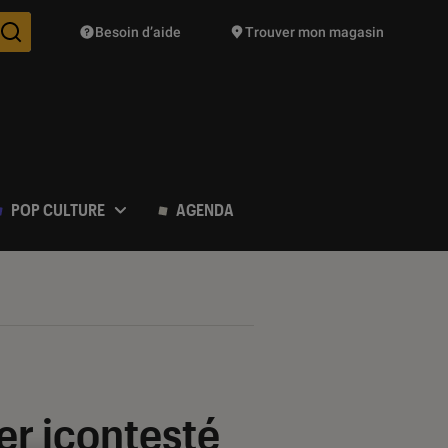
Besoin d’aide
Trouver mon magasin
Des suggestions de produits vont vous être proposées pendant vo
POP CULTURE
AGENDA
er icontesté