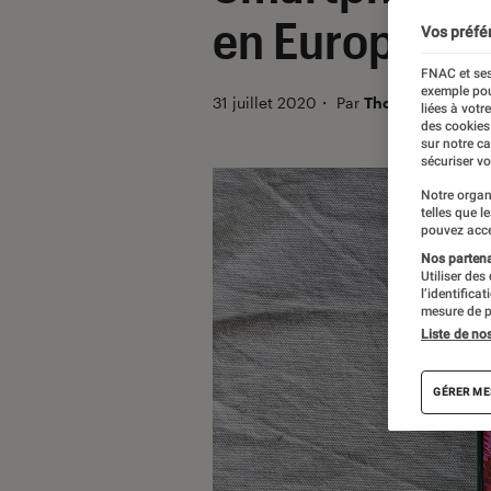
en Europe
Vos préfé
FNAC et ses
exemple pou
31 juillet 2020
・
Par
Thomas Estimbr
liées à votr
des cookies
sur notre c
sécuriser vo
Notre organ
telles que l
pouvez acce
Nos partenai
Utiliser des
l’identifica
mesure de p
Liste de no
GÉRER ME