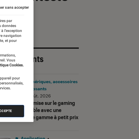
er sans accepter
ires par
es données
 à l’exception
re navigation
te, et pour
ormations,
 plus récents
reil. Vous
tique Cookies.
appareil pour
Périphériques, accessoires
 personnalisés,
rvices.
et composants
•
06 août. 2026
Corsair mise sur le gaming
accessible avec une
ACCEPTE
nouvelle gamme à petit prix
Application
•