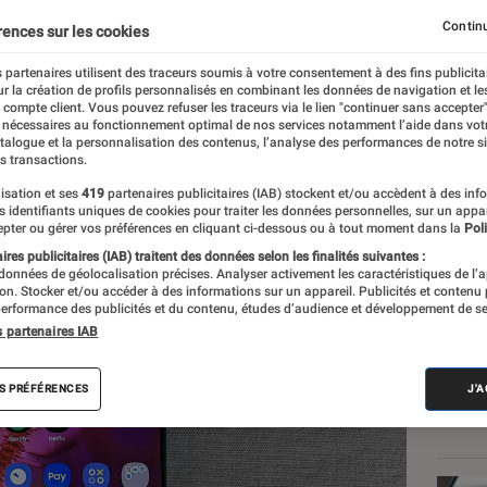
Continu
rences sur les cookies
 partenaires utilisent des traceurs soumis à votre consentement à des fins publicita
r la création de profils personnalisés en combinant les données de navigation et l
e
e compte client. Vous pouvez refuser les traceurs via le lien "continuer sans accepter"
 nécessaires au fonctionnement optimal de nos services notamment l’aide dans vot
atalogue et la personnalisation des contenus, l’analyse des performances de notre si
s transactions.
isation et ses
419
partenaires publicitaires (IAB) stockent et/ou accèdent à des inf
Les
es identifiants uniques de cookies pour traiter les données personnelles, sur un appa
pter ou gérer vos préférences en cliquant ci-dessous ou à tout moment dans la
Poli
res publicitaires (IAB) traitent des données selon les finalités suivantes :
 données de géolocalisation précises. Analyser activement les caractéristiques de l’
tion. Stocker et/ou accéder à des informations sur un appareil. Publicités et contenu
erformance des publicités et du contenu, études d’audience et développement de se
s partenaires IAB
S PRÉFÉRENCES
J'