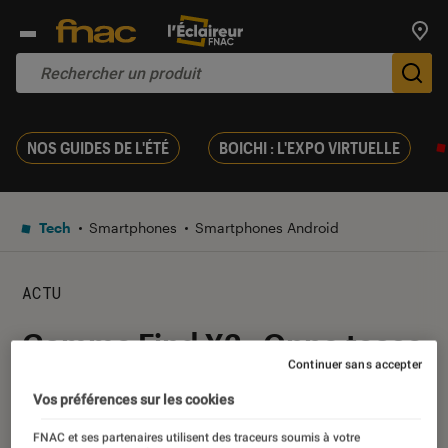
Trouv
De
NOS GUIDES DE L'ÉTÉ
BOICHI : L'EXPO VIRTUELLE
Tech
Smartphones
Smartphones Android
ACTU
Gamme Find X2 : Oppo tease
Continuer sans accepter
l’annonce de nouveaux
Vos préférences sur les cookies
modèles
FNAC et ses partenaires utilisent des traceurs soumis à votre