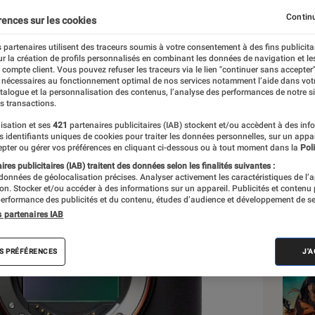
v2.00
Continu
rences sur les cookies
 partenaires utilisent des traceurs soumis à votre consentement à des fins publicita
r la création de profils personnalisés en combinant les données de navigation et l
e compte client. Vous pouvez refuser les traceurs via le lien "continuer sans accepter"
 nécessaires au fonctionnement optimal de nos services notamment l’aide dans vot
atalogue et la personnalisation des contenus, l’analyse des performances de notre si
s transactions.
isation et ses
421
partenaires publicitaires (IAB) stockent et/ou accèdent à des inf
Les
es identifiants uniques de cookies pour traiter les données personnelles, sur un appa
pter ou gérer vos préférences en cliquant ci-dessous ou à tout moment dans la
Poli
res publicitaires (IAB) traitent des données selon les finalités suivantes :
 données de géolocalisation précises. Analyser activement les caractéristiques de l’
tion. Stocker et/ou accéder à des informations sur un appareil. Publicités et contenu
erformance des publicités et du contenu, études d’audience et développement de se
s partenaires IAB
S PRÉFÉRENCES
J'