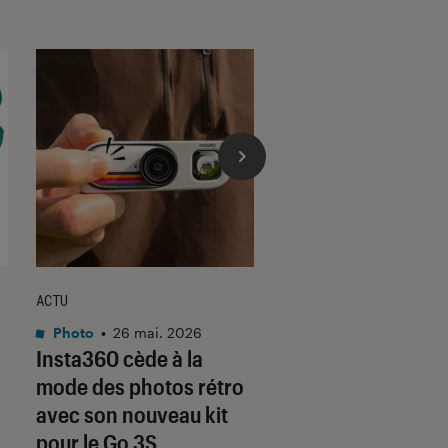
ACTU
ACTU
Photo
•
26 mai. 2026
Photo
•
10 mar. 2026
Insta360 cède à la
Le nouvel apparei
mode des photos rétro
compact de Yashi
avec son nouveau kit
impressionne par
pour le Go 3S
prix