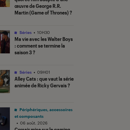
œuvre de George R.R.
Martin (
Game of Thrones
) ?
Séries
•
10H30
Ma vie avec les Walter Boys
: comment se termine la
saison 3 ?
Séries
•
09H01
Alley Cats
: que vaut la série
animée de Ricky Gervais ?
Périphériques, accessoires
et composants
•
06 août. 2026
Corsair mise sur le gaming