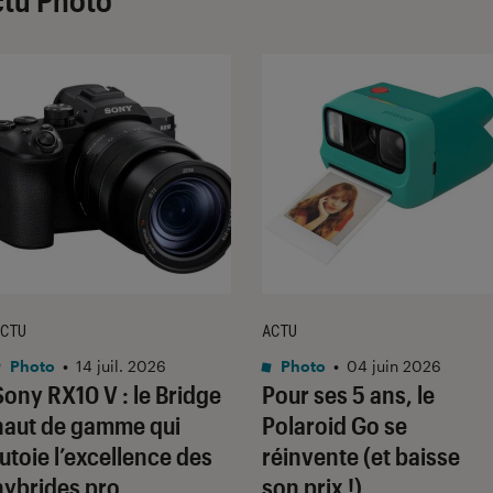
ctu Photo
CTU
ACTU
Photo
•
14 juil. 2026
Photo
•
04 juin 2026
Sony RX10 V : le Bridge
Pour ses 5 ans, le
haut de gamme qui
Polaroid Go se
tutoie l’excellence des
réinvente (et baisse
hybrides pro
son prix !)