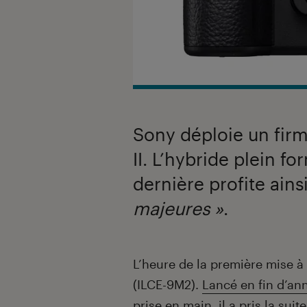
Sony déploie un firm
II. L’hybride plein fo
dernière profite ains
majeures »
.
Introduction
L’heure de la première mise à 
(ILCE-9M2).
Lancé en fin d’an
prise en main
, il a pris la s