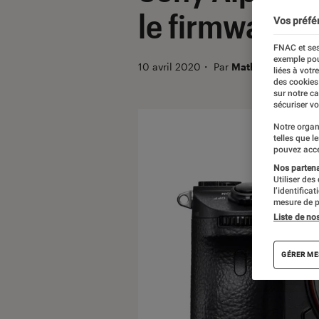
le firmware 
Vos préfé
FNAC et ses
exemple pou
10 avril 2020
・
Par
Mathieu Freitas
liées à votr
des cookies
sur notre c
sécuriser vo
Notre organ
telles que l
pouvez acce
Nos partenai
Utiliser des
l’identifica
mesure de p
Liste de no
GÉRER ME