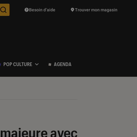
Besoin d’aide
Trouver mon magasin
Des suggestions de produits vont vous être proposées pendant vo
POP CULTURE
AGENDA
r majeure avec