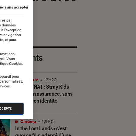
er sans accepter
ires par
es données
 à l’exception
re navigation
te, et pour
ormations,
 plus récents
reil. Vous
tique Cookies.
appareil pour
Musique
•
12H20
 personnalisés,
THIS & THAT
: Stray Kids
rvices.
gagne en assurance, sans
perdre son identité
ACCEPTE
Cinéma
•
12H05
In the Lost Lands
: c’est
quoi ce film adapté d’une