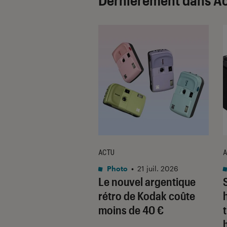
Dernièrement dans A
ACTU
A
o
•
21 nov. 2025
Photo
•
21 juil. 2026
 décline son
Le nouvel argentique
ct expert pour la
rétro de Kodak coûte
 en noir et blanc
moins de 40 €