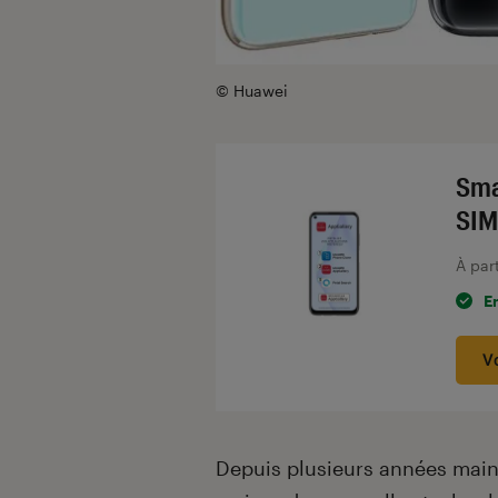
© Huawei
Sma
SIM
À par
E
V
Depuis plusieurs années main