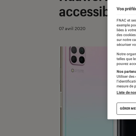
accessible (c
Vos préfé
FNAC et ses
exemple pou
07 avril 2020
liées à votr
des cookies
sur notre c
sécuriser vo
Notre organ
telles que l
pouvez acce
Nos partenai
Utiliser des
l’identifica
mesure de p
Liste de no
GÉRER ME