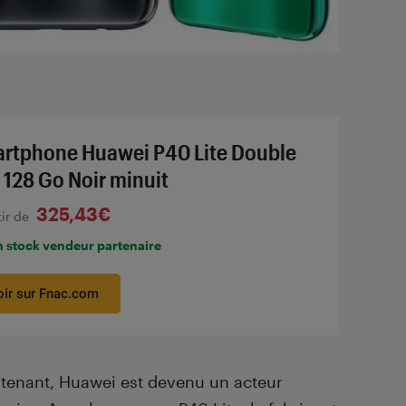
rtphone Huawei P40 Lite Double
 128 Go Noir minuit
325,43€
tir de
n stock vendeur partenaire
oir sur Fnac.com
tenant, Huawei est devenu un acteur