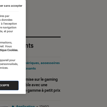
er sans accepter
ires par
es données
 à l’exception
re navigation
te, et pour
ormations,
 plus récents
reil. Vous
tique Cookies.
appareil pour
Périphériques, accessoires
 personnalisés,
rvices.
et composants
•
17H25
Corsair mise sur le gaming
accessible avec une
ACCEPTE
nouvelle gamme à petit prix
Application
•
15H10