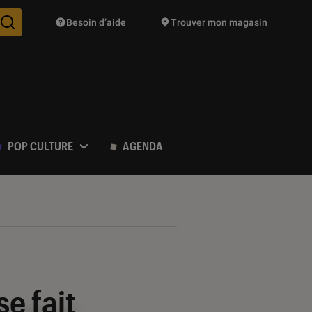
Besoin d’aide
Trouver mon magasin
Des suggestions de produits vont vous être proposées pendant vo
POP CULTURE
AGENDA
e fait