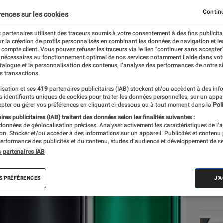
ontenu partenaire)
Continu
rences sur les cookies
 partenaires utilisent des traceurs soumis à votre consentement à des fins publicita
r la création de profils personnalisés en combinant les données de navigation et l
e compte client. Vous pouvez refuser les traceurs via le lien "continuer sans accepter"
 nécessaires au fonctionnement optimal de nos services notamment l’aide dans vot
atalogue et la personnalisation des contenus, l’analyse des performances de notre si
s transactions.
isation et ses
419
partenaires publicitaires (IAB) stockent et/ou accèdent à des inf
Les
es identifiants uniques de cookies pour traiter les données personnelles, sur un appa
pter ou gérer vos préférences en cliquant ci-dessous ou à tout moment dans la
Poli
res publicitaires (IAB) traitent des données selon les finalités suivantes :
 données de géolocalisation précises. Analyser activement les caractéristiques de l’
tion. Stocker et/ou accéder à des informations sur un appareil. Publicités et contenu
erformance des publicités et du contenu, études d’audience et développement de se
s partenaires IAB
S PRÉFÉRENCES
J'