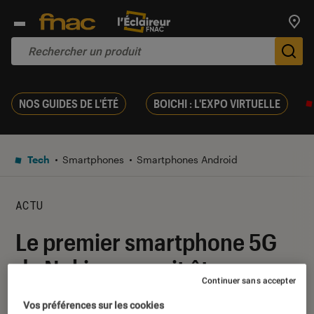
Trouv
De
NOS GUIDES DE L'ÉTÉ
BOICHI : L'EXPO VIRTUELLE
Tech
Smartphones
Smartphones Android
ACTU
Le premier smartphone 5G
de Nokia pourrait être
Continuer sans accepter
présenté le 19 mars
Vos préférences sur les cookies