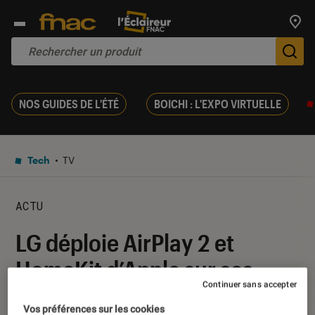
Trouv
De
NOS GUIDES DE L'ÉTÉ
BOICHI : L'EXPO VIRTUELLE
Tech
TV
ACTU
LG déploie AirPlay 2 et
HomeKit d’Apple sur ses
Continuer sans accepter
téléviseurs de 2019
Vos préférences sur les cookies