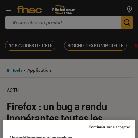
Trouv
De
NOS GUIDES DE L'ÉTÉ
BOICHI : L'EXPO VIRTUELLE
Tech
Application
ACTU
Firefox : un bug a rendu
inopérantes toutes les
extensions du navigateur
Continuer sans accepter
Vos préférences sur les cookies