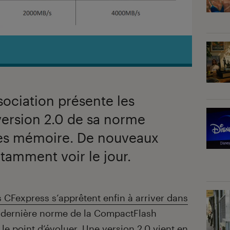
ociation présente les
 version 2.0 de sa norme
tes mémoire. De nouveaux
tamment voir le jour.
s CFexpress s’apprêtent enfin à arriver dans
a dernière norme de la CompactFlash
 le point d’évoluer. Une version 2.0 vient en