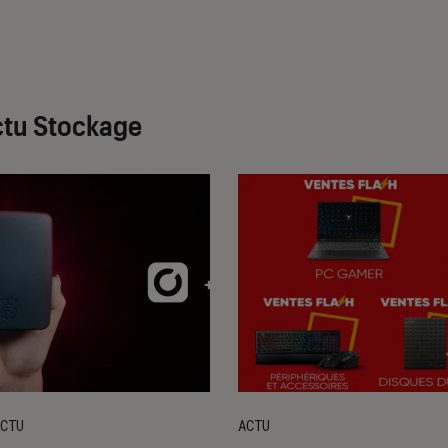
ctu Stockage
CTU
ACTU