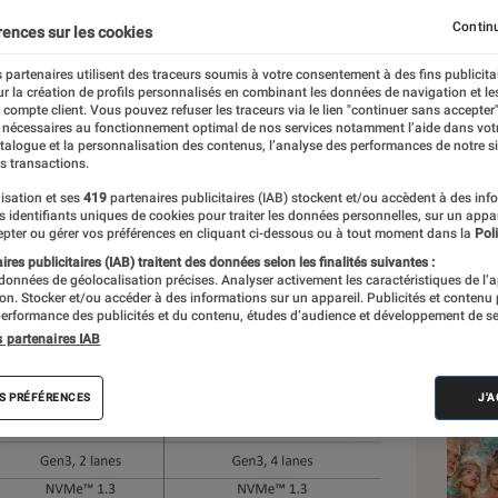
rmats
Continu
rences sur les cookies
 partenaires utilisent des traceurs soumis à votre consentement à des fins publicita
r la création de profils personnalisés en combinant les données de navigation et l
e compte client. Vous pouvez refuser les traceurs via le lien "continuer sans accepter"
 nécessaires au fonctionnement optimal de nos services notamment l’aide dans vot
atalogue et la personnalisation des contenus, l’analyse des performances de notre si
s transactions.
isation et ses
419
partenaires publicitaires (IAB) stockent et/ou accèdent à des inf
Les
es identifiants uniques de cookies pour traiter les données personnelles, sur un appa
pter ou gérer vos préférences en cliquant ci-dessous ou à tout moment dans la
Poli
res publicitaires (IAB) traitent des données selon les finalités suivantes :
 données de géolocalisation précises. Analyser activement les caractéristiques de l’
tion. Stocker et/ou accéder à des informations sur un appareil. Publicités et contenu
erformance des publicités et du contenu, études d’audience et développement de se
s partenaires IAB
S PRÉFÉRENCES
J'