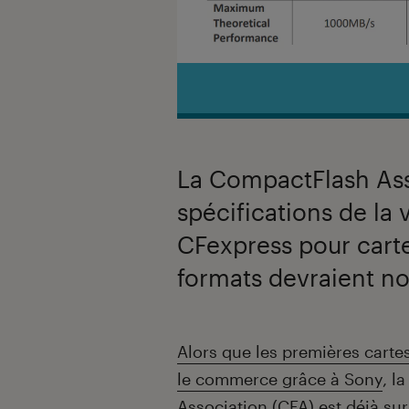
La CompactFlash Ass
spécifications de la
CFexpress pour car
formats devraient no
Introduction
Alors que les premières carte
le commerce grâce à Sony
, l
Association (CFA) est déjà sur