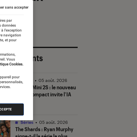
er sans accepter
ires par
es données
 à l’exception
re navigation
te, et pour
ormations,
 plus récents
reil. Vous
tique Cookies.
appareil pour
Vidéo
•
05 août. 2026
 personnalisés,
DJI Mic Mini 2S : le nouveau
rvices.
micro compact invite l’IA
à la fête
ACCEPTE
Séries
•
05 août. 2026
The Shards
: Ryan Murphy
signe-t-il la série la plus