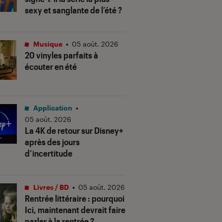
sexy et sanglante de l’été ?
Musique
•
05 août. 2026
20 vinyles parfaits à
écouter en été
Application
•
05 août. 2026
La 4K de retour sur Disney+
après des jours
d’incertitude
Livres / BD
•
05 août. 2026
Rentrée littéraire : pourquoi
Ici, maintenant devrait faire
parler à la rentrée ?