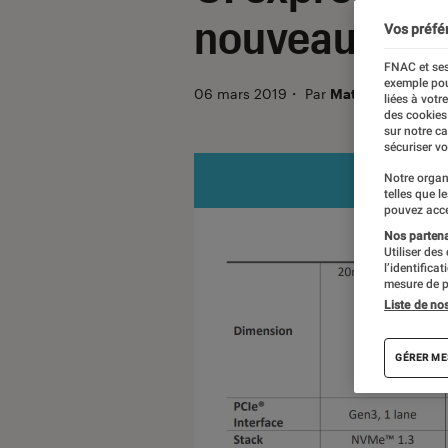
nouveaux fo
Vos préfé
FNAC et ses
exemple pou
06 mars 2019
・
Par
Mathieu Freitas
liées à votr
des cookies
sur notre c
sécuriser vo
Notre organ
telles que l
pouvez acce
Nos partenai
Utiliser des
l’identifica
mesure de p
Liste de no
GÉRER ME