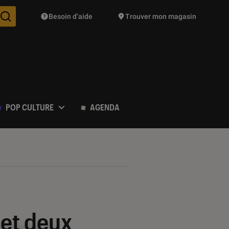
Besoin d’aide
Trouver mon magasin
Des suggestions de produits vont vous être proposées pendant vo
POP CULTURE
AGENDA
 et deux