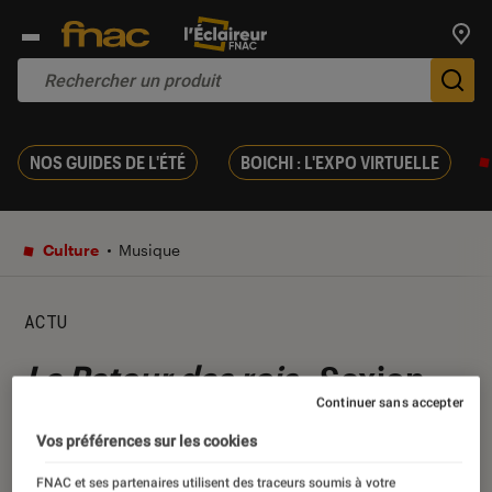
Trouv
De
NOS GUIDES DE L'ÉTÉ
BOICHI : L'EXPO VIRTUELLE
Culture
Musique
ACTU
Le Retour des rois
: Sexion
Continuer sans accepter
d’Assaut annule la sortie de
Vos préférences sur les cookies
son dernier album
FNAC et ses partenaires utilisent des traceurs soumis à votre