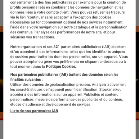
consentement à des fins publicitaires par exemple pour la création de
13 octobre 2022
・
Par
Apolline Coëffet
profils personnalisés en combinant les données de navigation et les
données liées à votre compte client. Vous pouvez refuser les traceurs
via le lien "continuer sans accepter" à l’exception des cookies
nécessaires au fonctionnement optimal de nos services notamment
l’aide dans votre navigation sur notre catalogue et la personnalisation
des contenus, l’analyse des performances de notre site, et pour
sécuriser vos transactions.
Notre organisation et ses
421
partenaires publicitaires (IAB) stockent
et/ou accèdent à des informations, telles que les identifiants uniques
de cookies pour traiter les données personnelles, sur un appareil. Vous
pouvez accepter ou gérer vos préférences en cliquant ci-dessous ou à
tout moment dans la
Politique Cookies.
Nos partenaires publicitaires (IAB) traitent des données selon les
finalités suivantes :
Utiliser des données de géolocalisation précises. Analyser activement
les caractéristiques de l’appareil pour l’identification. Stocker et/ou
accéder à des informations sur un appareil. Publicités et contenu
personnalisés, mesure de performance des publicités et du contenu,
études d’audience et développement de services.
Liste de nos partenaires IAB
Sexion d'Assaut ne sortira pas son dernier album.
©Sexion
d'Assaut / Instagram