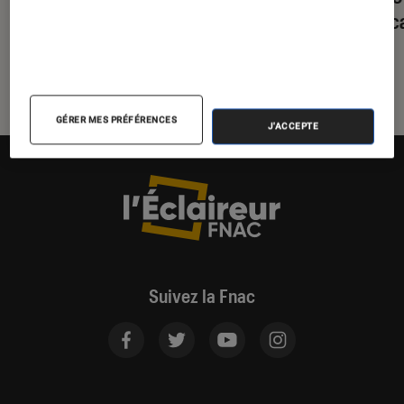
aérien sous tension ?
mexica
GÉRER MES PRÉFÉRENCES
J'ACCEPTE
Suivez la Fnac