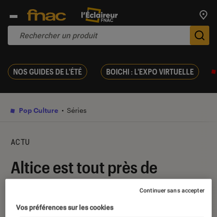
Trouv
De
NOS GUIDES DE L'ÉTÉ
BOICHI : L'EXPO VIRTUELLE
Pop Culture
Séries
ACTU
Altice est tout près de
s’emparer de Molotov
Continuer sans accepter
Vos préférences sur les cookies
30 janvier 2019
・
Par
Thomas Estimbre